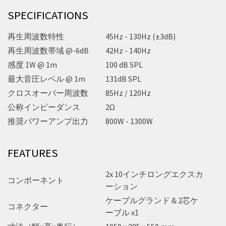
SPECIFICATIONS
再生周波数特性
45Hz - 130Hz (±3dB)
再生周波数帯域 @-6dB
42Hz - 140Hz
感度 1W @ 1m
100 dB SPL
最大音圧レベル @ 1m
131dB SPL
クロスオーバー周波数
85Hz / 120Hz
公称インピーダンス
2Ω
推奨パワーアンプ出力
800W - 1300W
FEATURES
2x 10インチロングエクスカ
コンポーネント
ーション
ケーブルグランド＆2芯ケ
コネクター
ーブル x1