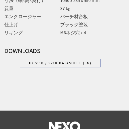
寸法（幅×高×奥行）
1050 x 285 x 550 mm
質量
37 kg
エンクロージャー
バーチ材合板
仕上げ
ブラック塗装
リギング
M6ネジ穴 x 4
DOWNLOADS
ID S110 / S210 DATASHEET (EN)