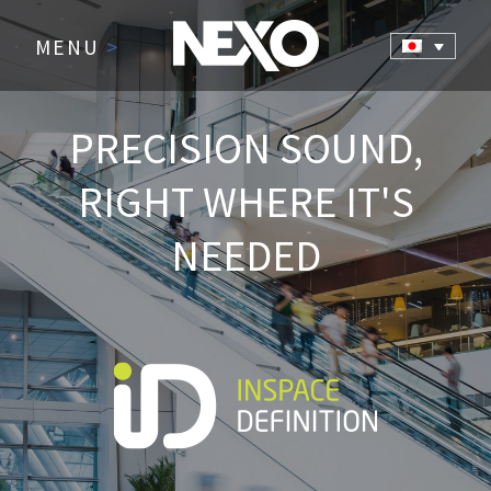
MENU
>
PRECISION SOUND,
RIGHT WHERE IT'S
NEEDED