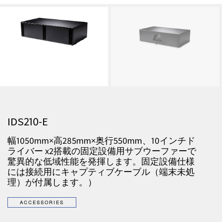
IDS210-E
幅
1050mm
×高
285mm
×
奥行
550mm
、
10
インチド
ライバー x2搭載の固定設備用サブウーファーで
驚異的な低域性能を発揮します。
固定設備仕様
には接続用にキャプティブケーブル（端末未処
理）が付属します。）