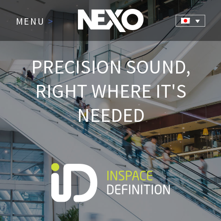
MENU
>
PRECISION SOUND,
RIGHT WHERE IT'S
NEEDED