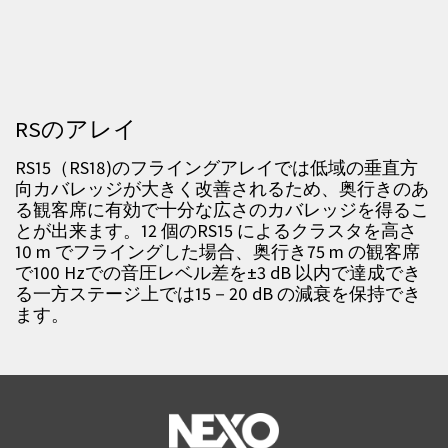
RSのアレイ
RS15
（
RS18)
のフライングアレイでは低域の垂直方
向カバレッジが大きく改善されるため、奥行きのあ
る観客席に有効で十分な広さのカバレッジを得るこ
とが出来ます。
12
個の
RS15
によるクラスタを高さ
10 m
でフライングした場合、奥行き
75 m
の観客席
で
100 Hz
での音圧レベル差を±
3 dB
以内で達成でき
る一方ステージ上では
15
－
20 dB
の減衰を保持でき
ます。