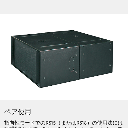
ペア使用
指向性モードでの
RS15
（または
RS18
）の使用法には