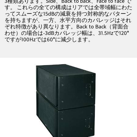
3
種類あります。
Side
、
Back to back
、
Face to face
で
す。 これらの全ての構成はリアでは全帯域幅にわた
ってスムーズな
15dB
の減衰を持つ対称的なパターン
を持ちますが、一方、水平方向のカバレッジはそれ
ぞれ特徴があり異なります。
Back to Back
（背面合
わせ）の場合は
-3dB
カバレッジ幅は、
31.5Hz
で
120
°
ですが
100Hz
では
60
°に減少します。