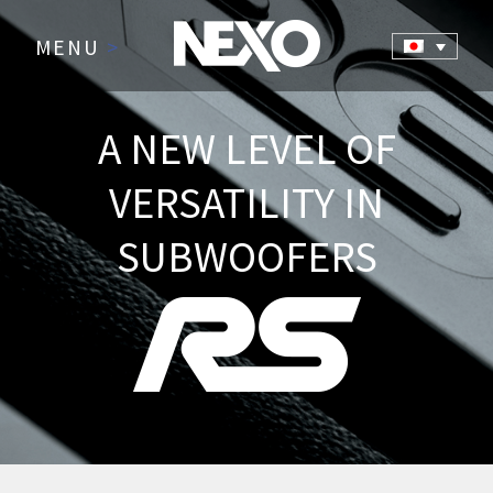
MENU
>
A NEW LEVEL OF
VERSATILITY IN
SUBWOOFERS