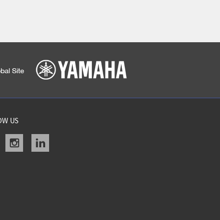
OW US
acebook
instagram
linkedin