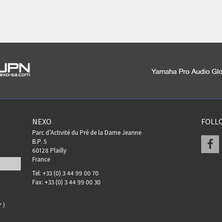
NEXO
FOLL
Parc d’Activité du Pré de la Dame Jeanne
F
B.P. 5
60128 Plailly
France
Tel: +33 (0) 3 44 99 00 70
Fax: +33 (0) 3 44 99 00 30
ン）