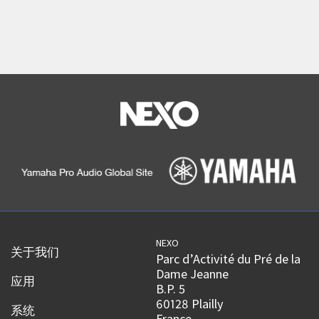
NEXO
关于我们
Parc d’Activité du Pré de la
Dame Jeanne
应用
B.P. 5
60128 Plailly
系统
France