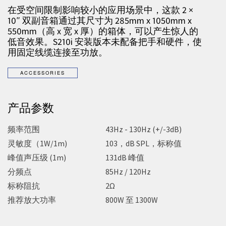
在受空间限制影响较小的应用场景中，这款 2 ×
10″ 双副音箱通过其尺寸为 285mm x 1050mm x
550mm（高 x 宽 x 厚）的箱体，可以产生惊人的
低音效果。S210i 安装版本未配备把手和硬件，使
用固定线缆连接至功放。
产品参数
频率范围
43Hz - 130Hz (+/-3dB)
灵敏度（1W/1m)
103，dB SPL，标称值
峰值声压级 (1m)
131dB 峰值
分频点
85Hz / 120Hz
标称阻抗
2Ω
推荐放大功率
800W 至 1300W