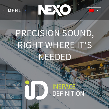
MENU
>
PRECISION SOUND,
RIGHT WHERE IT'S
NEEDED