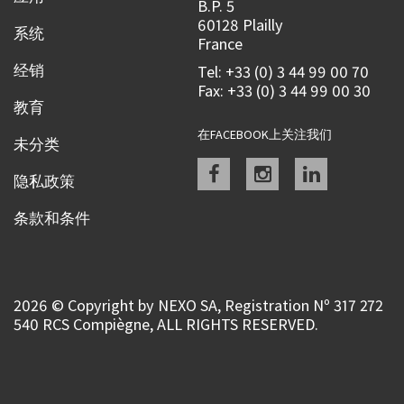
B.P. 5
60128 Plailly
系统
France
经销
Tel: +33 (0) 3 44 99 00 70
Fax: +33 (0) 3 44 99 00 30
教育
在FACEBOOK上关注我们
未分类
Facebook
instagram
linkedin
隐私政策
条款和条件
2026 © Copyright by NEXO SA, Registration Nº 317 272
540 RCS Compiègne, ALL RIGHTS RESERVED.