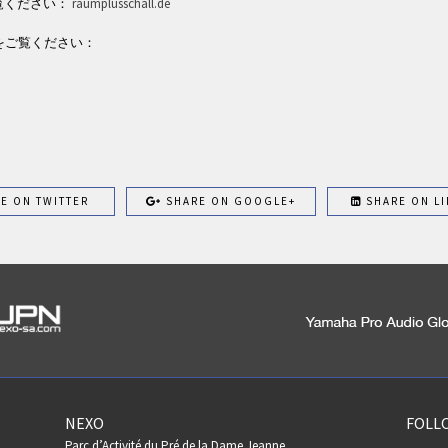
ご覧ください：
raumplusschall.de
は以下をご覧ください：
E ON TWITTER
SHARE ON GOOGLE+
SHARE ON LI
NEXO
FOLL
Parc d’Activité du Pré de la Dame Jeanne