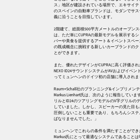
ス」地区が建設されている場所で、エキサイテ
のスペインの自動車ブランドは、モダンでサス
義に沿うことを目指しています。
2階建て、総面積500平方メートルのオープンスペースで
は、ただ単にCUPRAの最新モデルを展示する
バーや美食を提供するアート＆イベントスペー
の既成概念に挑戦する新しいカーブランドのク
とができます。
また、優れたデザインがCUPRAに高く評価さ
NEXO ID24サウンドシステムがAVおよびイベント
ってミュンヘンのドイツ初の店舗に導入されま
Raum+Schall社のプランニング&インプリ
Markus Lienhart氏は、次のように報告して
リルとID24のツアリングモデルのV字グリル
していました。しかし、スピーカーの見た目も
圧倒しないことも重要であり、もちろんシステ
ばなりませんでした。」
ミュンヘンでこれらの条件を満たすことができたので
Markus氏にとって最適なシステムであること