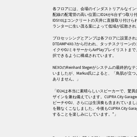
各フロアには、会場のインダストリアルなイン
配線の配電管の高い位置にID24が6台ずつ取
IDS110はコンクリートの天井に直接取り付け
ランターに生い茂る葉によって低域が拡散され
プロセッシングとアンプは各フロアに設置された1台の
DTDAMP4X0.7から行われ、タッチスクリー
イクやDJミキサーからAirPlayプレイリスト
択できるように構成されています。
NEXOのReinhard Stegerがシステムの最
いましたが、Markus氏によると、「鳥肌が立
ありません。」
「ID24は本当に素晴らしいスピーカーで、驚
ザインを兼ね備えています。CUPRA City Ga
ピーチやDJ、さらには生演奏も含まれていましたが、
を難なくこなしました。今後もCUPRA City Garage
することを楽しみにしています。”」