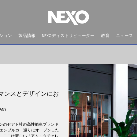
ション
製品情報
NEXOディストリビューター
教育
ニュース
フォーマンスとデザインにお
ANY
NEWS AND EVENTS
ンのセアト社の高性能車ブランド
ンのオラニエンブルガー通りにオープンした
。ここは新しい「アム・タチェレ