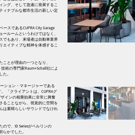
ィング、そして急速に発展するこ
ティナブルな都市生活の新しい定
あるCUPRA City Garage
ショールームというわけではなく、
スでもあり、来場者は自動車業界
リエイティブな精神を体感するこ
れたことが理由の一つとなり、
技術の専門家Raum+Schall社によ
した。
メンテーション・マネージャーである
います。 「クライアントは、CUPRAグ
のデザインの相乗効果に非常に興奮
さることながら、視覚的に空間を
ムは素晴らしいサウンドでなけれ
、ID Seriesがベルリンの
は明らかでした。