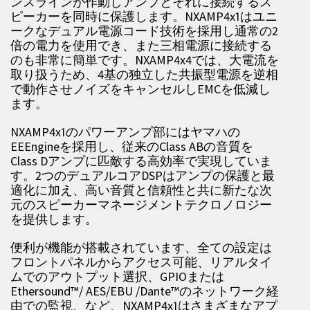
ンスラインが作動しアンプとそれに接続するス
ピーカーを同時に保護します。NXAMP4x1はユニ
ークなデュアル電源コード技術を採用し通常の2
倍の電力を使用でき、また三相電源に接続する
のも非常に簡単です。NXAMP4x4では、大電流を
取り扱うため、4基の独立した共振型電源を逆相
で動作させノイズをキャンセルしEMCを低減し
ます。
NXAMP4x1のパワーアンプ部にはヤマハの
EEEngineを採用し、従来のClass ABの音質を
Class Dアンプに匹敵する高効率で実現していま
す。2つのデュアルコアDSPはアンプの保護と最
適化に加え、高い音質と信頼性と共に新たな次
元のスピーカーマネージメントテクロノロジー
を提供します。
便利が機能が搭載されています、全ての設定は
フロントパネルからアクセス可能、リアルタイ
ムでのアウトプット選択、GPIOまたは
Ethersound™/ AES/EBU /Dante™のネットワーク経
由での監視、など、NXAMP4x1はさまざまなアプ