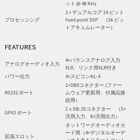
ット @ 48 KHz
2 × デュアルコア 24 ビット
プロセッシング
fixed point DSP （56 ビッ
トアキュムレーター）
FEATURES
4×バランスアナログ入力
アナログオーディオ入力
XLR、リンク用XLR付き
パワー出力
4×スピコンNL-4
1×DB9コネクター (ファー
RS232 ポート
ムウェア更新用、付属品接
続用）
1ｘDB-25コネクター （5×
GPIO ポート
汎用入力、8×汎用出力）
ネットワークオーディオカ
ード用（4×デジタルオーデ
拡張スロット
ィオ入力＆リモートコント