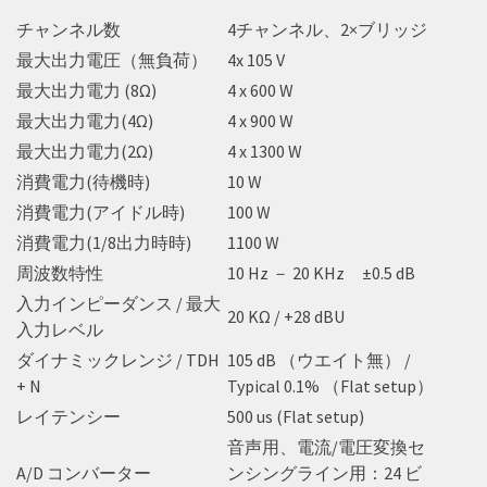
チャンネル数
4チャンネル、2×ブリッジ
最大出力電圧（無負荷）
4x 105 V
最大出力電力 (8Ω)
4 x 600 W
最大出力電力(4Ω)
4 x 900 W
最大出力電力(2Ω)
4 x 1300 W
消費電力(待機時)
10 W
消費電力(アイドル時)
100 W
消費電力(1/8出力時時)
1100 W
周波数特性
10 Hz － 20 KHz ±0.5 dB
入力インピーダンス / 最大
20 KΩ / +28 dBU
入力レベル
ダイナミックレンジ / TDH
105 dB （ウエイト無） /
+ N
Typical 0.1% （Flat setup）
レイテンシー
500 us (Flat setup)
音声用、電流/電圧変換セ
A/D コンバーター
ンシングライン用：24 ビ