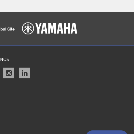
ENOS
acebook
instagram
linkedin