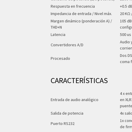
Respuesta en frecuencia
+0.5 d
Impedancia de entrada / Nivel máx.
20 KΩ 
Margen dinámico (ponderación A) /
105 dB
THD+N
config
Latencia
500 us
Audio 
Convertidores A/D
corrie
Dos DS
Procesado
coma f
CARACTERÍSTICAS
4 x en
Entrada de audio analógico
en XLR
puent
Salida de potencia
4x sal
1x con
Puerto RS232
de fir