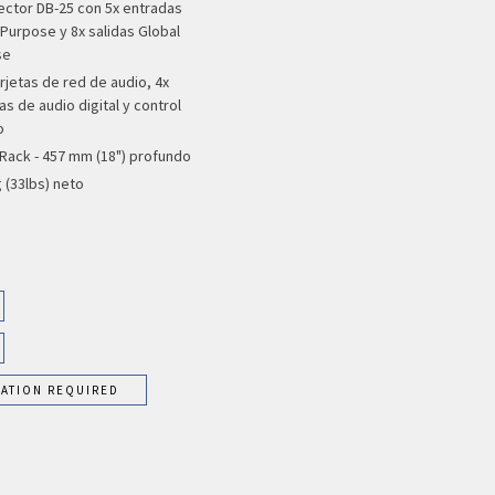
ector DB-25 con 5x entradas
 Purpose y 8x salidas Global
se
arjetas de red de audio, 4x
s de audio digital y control
o
 Rack - 457 mm (18") profundo
 (33lbs) neto
RATION REQUIRED