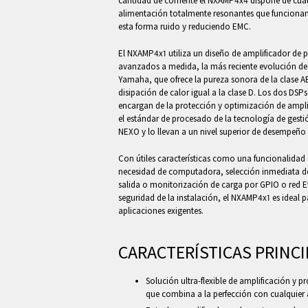
cantidad de corriente el NXAMP4x4 dispone de cuat
alimentación totalmente resonantes que funcionan
esta forma ruido y reduciendo EMC.
El NXAMP4x1 utiliza un diseño de amplificador d
avanzados a medida, la más reciente evolución de
Yamaha, que ofrece la pureza sonora de la clase 
disipación de calor igual a la clase D. Los dos DSP
encargan de la protección y optimización de ampli
el estándar de procesado de la tecnología de gesti
NEXO y lo llevan a un nivel superior de desempeño 
Con útiles características como una funcionalidad 
necesidad de computadora, selección inmediata d
salida o monitorización de carga por GPIO o red
seguridad de la instalación, el NXAMP4x1 es ideal
aplicaciones exigentes.
CARACTERÍSTICAS PRINCI
Solución ultra-flexible de amplificación y p
que combina a la perfección con cualquier