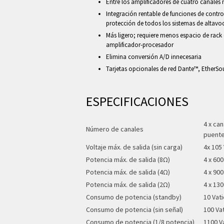
Entre los amplificadores de cuatro canales
Integración rentable de funciones de contro
protección de todos los sistemas de altav
Más ligero; requiere menos espacio de rack
amplificador-procesador
Elimina conversión A/D innecesaria
Tarjetas opcionales de red Dante™, Ether
ESPECIFICACIONES
4 x ca
Número de canales
puente
Voltaje máx. de salida (sin carga)
4x 105 
Potencia máx. de salida (8Ω)
4 x 600
Potencia máx. de salida (4Ω)
4 x 900
Potencia máx. de salida (2Ω)
4 x 130
Consumo de potencia (standby)
10 Vat
Consumo de potencia (sin señal)
100 Va
Consumo de potencia (1/8 potencia)
1100 V