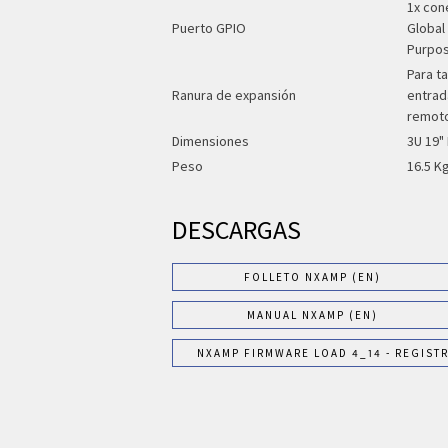
1x con
Puerto GPIO
Global
Purpo
Para t
Ranura de expansión
entrada
remot
Dimensiones
3U 19"
Peso
16.5 Kg
DESCARGAS
FOLLETO NXAMP (EN)
MANUAL NXAMP (EN)
NXAMP FIRMWARE LOAD 4_14 - REGIST