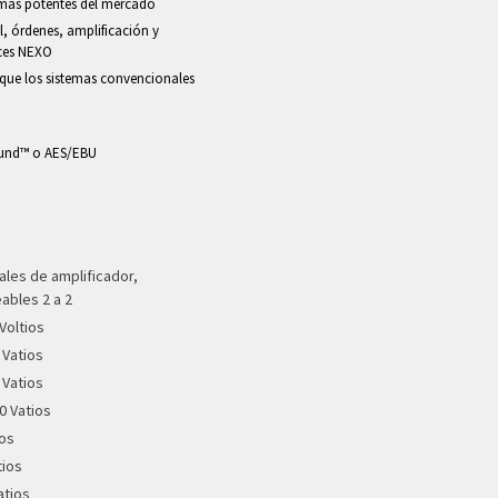
 más potentes del mercado
l, órdenes, amplificación y
oces NEXO
 que los sistemas convencionales
Sound™ o AES/EBU
nales de amplificador,
ables 2 a 2
Voltios
 Vatios
 Vatios
0 Vatios
ios
tios
atios