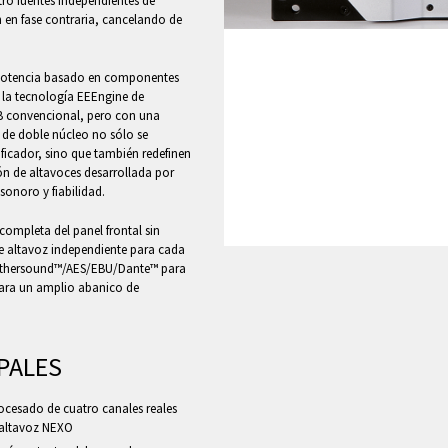
ro fuentes independientes de
 en fase contraria, cancelando de
e potencia basado en componentes
 la tecnología EEEngine de
AB convencional, pero con una
s de doble núcleo no sólo se
ficador, sino que también redefinen
ón de altavoces desarrollada por
sonoro y fiabilidad.
completa del panel frontal sin
e altavoz independiente para cada
 Ethersound™/AES/EBU/Dante™ para
 para un amplio abanico de
PALES
rocesado de cuatro canales reales
 altavoz NEXO