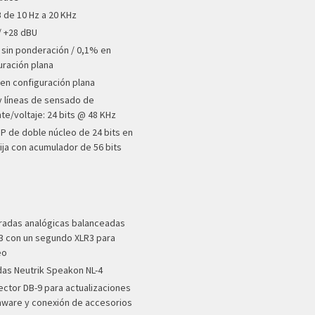
B de 10 Hz a 20 KHz
/ +28 dBU
 sin ponderación / 0,1% en
uración plana
 en configuración plana
y líneas de sensado de
nte/voltaje: 24 bits @ 48 KHz
P de doble núcleo de 24 bits en
ija con acumulador de 56 bits
tradas analógicas balanceadas
3 con un segundo XLR3 para
eo
idas Neutrik Speakon NL-4
ector DB-9 para actualizaciones
mware y conexión de accesorios