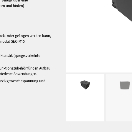
 verfügt über eine
rn und hinten)
ackt oder geflogen werden kann,
ptmodul GEO M10
teristik (spiegelverkehrte
funktionszubehör für den Aufbau
chiedener Anwendungen.
 Akustikgewebebespannung und