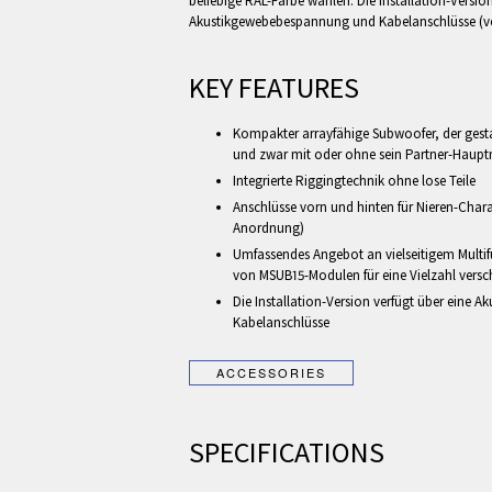
beliebige RAL-Farbe wählen. Die Installation-Version
Akustikgewebebespannung und Kabelanschlüsse (vo
KEY FEATURES
Kompakter arrayfähige Subwoofer, der gest
und zwar mit oder ohne sein Partner-Hau
Integrierte Riggingtechnik ohne lose Teile
Anschlüsse vorn und hinten für Nieren-Charak
Anordnung)
Umfassendes Angebot an vielseitigem Multi
von MSUB15-Modulen für eine Vielzahl vers
Die Installation-Version verfügt über eine
Kabelanschlüsse
SPECIFICATIONS