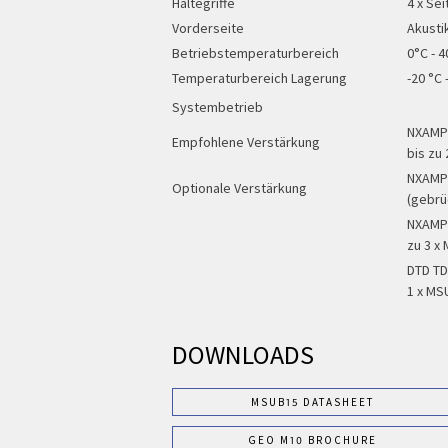
Haltegriffe
4 x Sei
Vorderseite
Akust
Betriebstemperaturbereich
0°C - 4
Temperaturbereich Lagerung
-20 °C 
Systembetrieb
NXAMP4
Empfohlene Verstärkung
bis zu
NXAMP4
Optionale Verstärkung
(gebrü
NXAMP4
zu 3 x
DTD TD
1 x MS
DOWNLOADS
MSUB15 DATASHEET
GEO M10 BROCHURE