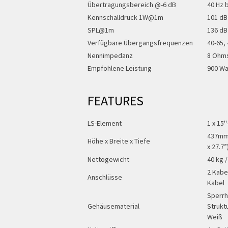
Übertragungsbereich @-6 dB
40 Hz 
Kennschalldruck 1W@1m
101 dB
SPL@1m
136 dB
Verfügbare Übergangsfrequenzen
40-65, 
Nennimpedanz
8 Ohm
Empfohlene Leistung
900 Wa
FEATURES
LS-Element
1 x 15
437mm 
Höhe x Breite x Tiefe
x 27.7”
Nettogewicht
40 kg /
2 Kabe
Anschlüsse
Kabel
Sperrh
Gehäusematerial
Strukt
Weiß