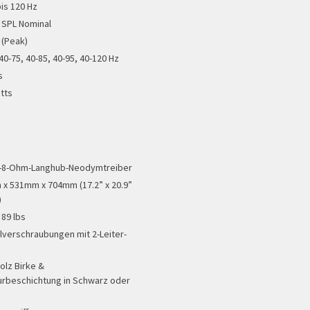
bis 120 Hz
 SPL Nominal
 (Peak)
40-75, 40-85, 40-95, 40-120 Hz
s
tts
''-8-Ohm-Langhub-Neodymtreiber
x 531mm x 704mm (17.2” x 20.9”
)
 89 lbs
lverschraubungen mit 2-Leiter-
olz Birke &
urbeschichtung in Schwarz oder