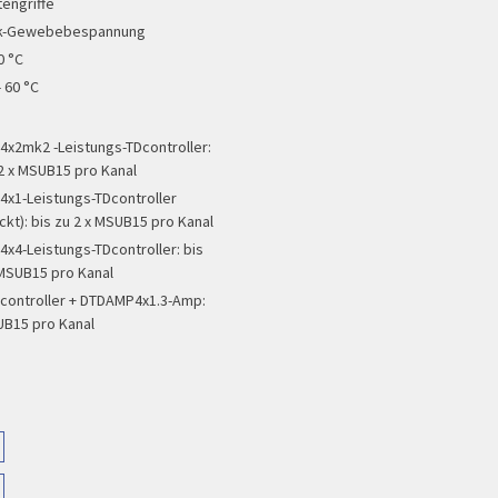
tengriffe
ik-Gewebebespannung
0 °C
- 60 °C
x2mk2 -Leistungs-TDcontroller:
 2 x MSUB15 pro Kanal
x1-Leistungs-TDcontroller
ckt): bis zu 2 x MSUB15 pro Kanal
x4-Leistungs-TDcontroller: bis
 MSUB15 pro Kanal
controller + DTDAMP4x1.3-Amp:
UB15 pro Kanal