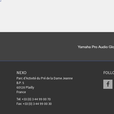
NEXO
FOLL
Parc d’Activité du Pré de la Dame Jeanne
F
B.P. 5
60128 Plailly
France
Tel: +33 (0) 3 44 99 00 70
Fax: +33 (0) 3 44 99 00 30