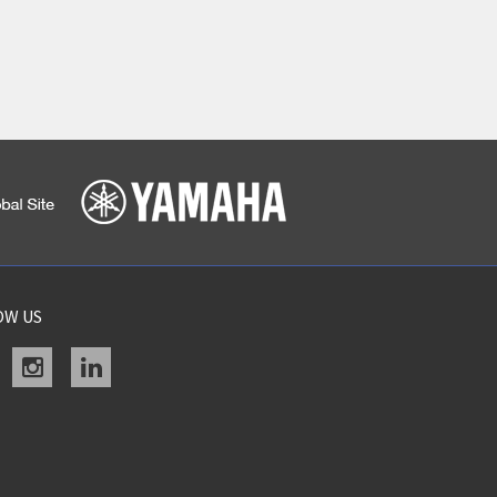
OW US
acebook
instagram
linkedin