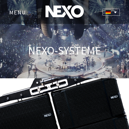
MENU
>
NEXO-SYSTEME