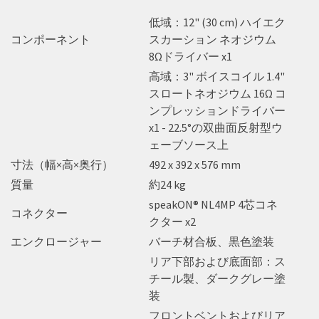
低域：12" (30 cm) ハイエク
コンポーネント
スカーション ネオジウム
8Ωドライバー x1
高域：3" ボイスコイル 1.4"
スロートネオジウム 16Ω コ
ンプレッションドライバー
x1 - 22.5°の双曲面反射型ウ
ェーブソース上
寸法（幅×高×奥行）
492 x 392 x 576 mm
質量
約24 kg
speakON® NL4MP 4芯コネ
コネクター
クター x2
エンクロージャー
バーチ材合板、黒色塗装
リア下部および底面部：ス
チール製、ダークグレー塗
装
フロントベントおよびリア