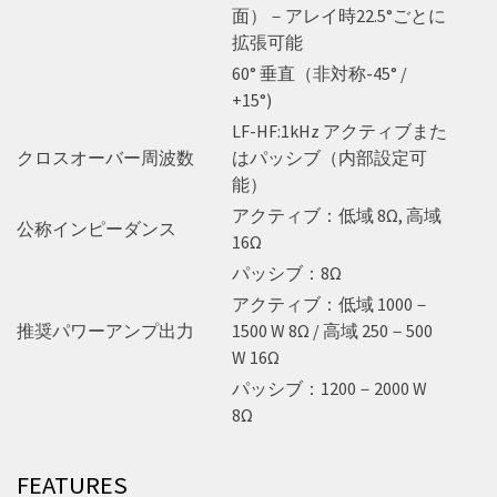
面）－アレイ時22.5°ごとに
拡張可能
60° 垂直（非対称-45° /
+15°)
LF-HF:1kHz アクティブまた
クロスオーバー周波数
はパッシブ（内部設定可
能）
アクティブ：低域 8Ω, 高域
公称インピーダンス
16Ω
パッシブ：8Ω
アクティブ：低域 1000－
推奨パワーアンプ出力
1500 W 8Ω / 高域 250－500
W 16Ω
パッシブ：1200－2000 W
8Ω
FEATURES