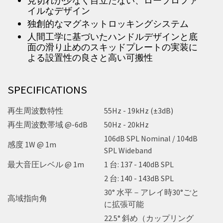
見切れが少なく目立たない、ロープロファ
イルなデザイン
独創的なマグネットロッキングシステム
人間工学に基づいたハンドルデザインと底
面の滑り止めのスキッドプレートの実装に
よる設置性の良さと高い可搬性
SPECIFICATIONS
再生周波数特性
55Hz - 19kHz (±3dB)
再生周波数帯域 @-6dB
50Hz - 20kHz
106dB SPL Nominal / 104dB
感度 1W @ 1m
SPL Wideband
最大音圧レベル @ 1m
1 台: 137 - 140dB SPL
2 台: 140 - 143dB SPL
30° 水平－アレイ時30°ごと
高域指向角
に拡張可能
22.5° 斜め（カップリング