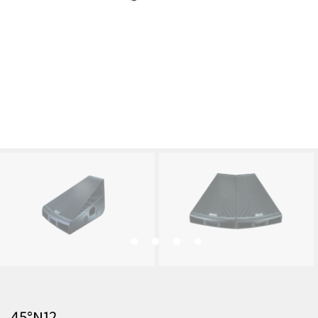
45°N12