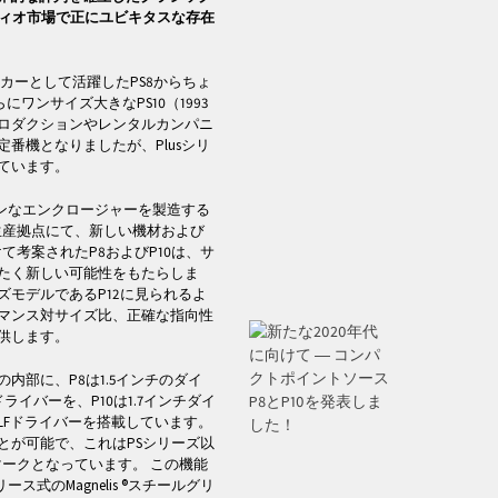
ディオ市場で正にユビキタスな存在
カーとして活躍したPS8からちょ
ワンサイズ大きなPS10（1993
ロダクションやレンタルカンパニ
番機となりましたが、Plusシリ
ています。
ダンなエンクロージャーを製造する
生産拠点にて、新しい機材および
て考案されたP8およびP10は、サ
たく新しい可能性をもたらしま
ーズモデルであるP12に見られるよ
マンス対サイズ比、正確な指向性
供します。
内部に、P8は1.5インチのダイ
ライバーを、P10は1.7インチダイ
LFドライバーを搭載しています。
とが可能で、これはPSシリーズ以
マークとなっています。 この機能
ス式のMagnelis ®スチールグリ