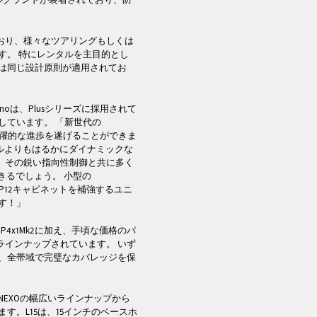
ており、様々なツアリングもしくは
す。 特にレンタルを主目的とし
は同じ設計原則が適用されてお
opinoは、Plusシリーズに採用されて
しています。 「新世代の
は飛躍的な進歩を遂げることができま
デルよりもはるかにダイナミックな
は、その鋭い指向性制御と共に多く
きるでしょう。 小型の
のP12キャビネットを補強するユニ
す！」
AMP4x1Mk2に加え、手頃な価格のパ
ラインナップされています。 いず
、全帯域で完璧なカバレッジを保
EXOの幅広いラインナップから
ます。L15は、15インチのベースホ