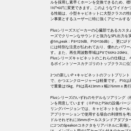
ルを採用し素早くホーンを交換できるため、標準の1
110°×60°に変更できます。このようなワイ
る性能は、小型キャビネットに大型クラスの性
ン事業とするユーザーに特に強くアピールする
Plusシリーズスピーカーの心臓部であるカス
ーズでクリーンなサウンドと強力なSPL出力を
@1m,peak：P8=129dB、P10=136dB）。
には特別な注意が払われており、優れたパワー
す。また、再生周波数帯域はP8で66Hz-20kHz、P
Plusシリーズキャビネットのこれらの仕様は
るポイントソースカテゴリのトップクラスに位
2つの新しいP +キャビネットのフットプリン
で、かつエンクロージャーは軽量です。 P10は高497
で重量は15kg、P8は高423mm x 幅276mm x 
Plusシリーズのいずれのモデルもツアリング
ンを用意しています（※P10とPS8の設備バ
リングバージョンでは、キャビネットをポール
アプリケーションで使用する場合の利便性を考
ドルそれぞれに35mmポールスタンドアダプタ
に2つのSpeakonコネクタをリアパネルに装備
は、インプット用の2芯ケーブル付きのケーブ