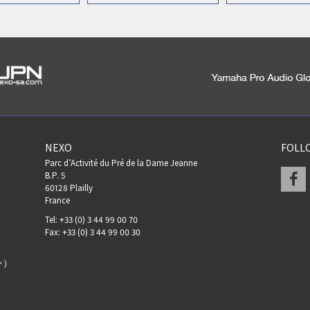
NEXO
FOLL
Parc d’Activité du Pré de la Dame Jeanne
F
B.P. 5
60128 Plailly
France
Tel: +33 (0) 3 44 99 00 70
Fax: +33 (0) 3 44 99 00 30
ン）