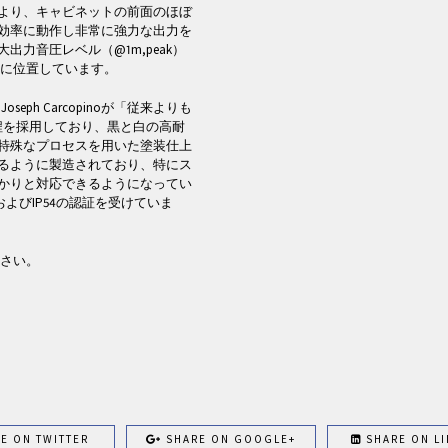
より、キャビネットの前面のほぼ
効率に動作し非常に強力な出力を
大出力音圧レベル（@1m,peak）
リーに位置しています。
seph Carcopinoが「従来よりも
程を採用しており、黒と白の高耐
特殊なプロセスを用いた塗装仕上
るように製造されており、特にス
かりと対応できるようになってい
よびIP54の認証を受けていま
さい。
E ON TWITTER
SHARE ON GOOGLE+
SHARE ON LI