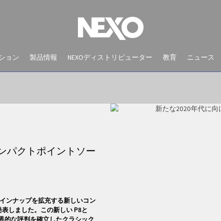
ション
製品情報
NEXOディストリビューター
教育
ニュース
 コンパクトポイントソー
NEWS AND EVENTS
ラインナップを拡充する新しいコン
表しました。この新しい P8と
世界的な評判を確立したクラシック