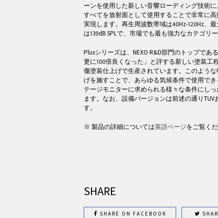
ーンを使用した新しい音響ローディング技術に
すべてを放射面として使用することで非常に高
実現します。再生周波数帯域は40Hz-120Hz、最
は139dB SPLで、市場でも最も強力なカテゴ
Plusシリーズは、NEXO R&D部門のトップであるJo
更に100倍良くなった」と評する新しい塗装工
傷塗装仕上げで生産されています。このような
げを施すことで、あらゆる気候条件で使用でき
テージモニターに求められる様々な条件にしっ
ます。なお、設備バージョンは前述の通りTUVお
す。
※ 製品の詳細については
英語ページ
をご覧くだ
SHARE
SHARE ON FACEBOOK
SHAR