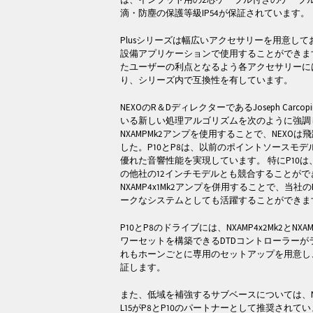
滴・防塵の保護等級IP54が保証されています。
Plusシリーズは幅広いアクセサリーを用意し
設備アプリケーションで使用することができま
たユーザーの利点となるよう各アクセサリーに
り、シリーズ内で互換性を有しています。
NEXOのR＆DディレクターであるJoseph Carc
いる新しい処理アルゴリズムを次のように強調
NXAMPMk2アンプを使用することで、NEXO
した。P10とP8は、以前のポイントソースモ
優れた音響性能を実現しています。 特にP10
の他社の12インチモデルとも競合することがで
NXAMP4x1Mk2アンプを併用することで、当社
ークなシステムとしても活躍することができま
P10とP8のドライブには、NXAMP4x2Mk2とNX
ワーセットを構築できるDTDコントローラーが
れもホーンごとに専用のセットアップを用意し
証します。
また、低域を補強するサブベースについては、N
L15がP8とP10のパートナーとして推奨されてい