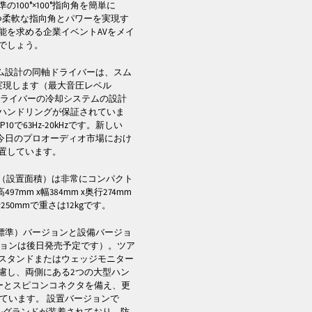
00°×100°指向角を簡単に
ドかつ柔軟な指向角とパワーを実現す
能を求める企業イベントAVをメイ
でしょう。
タム設計の同軸ドライバーは、スム
実現します（最大音圧レベル
 更にLFドライバーの冷却システムの設計
ハンドリングが保証されていま
10で63Hz-20kHzです。新しい
、今日のプロオーディオ市場におけ
置しています。
ト（設置面積）は非常にコンパクト
mm x幅384mm x奥行274mm
奥行250mmで重さは12kgです。
（標準）バージョンと設備バージョ
ージョンは後日発売予定です）。ツア
スタンドまたはウェッジモニター
慮し、両側にある2つの大型ハン
ーとスピコンコネクタを備え、更
しています。 設置バージョンで
ルグランドが装着されており、防