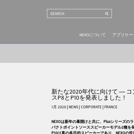
SEARCH
NEXOについて
アプリケー
新たな2020年代に向けて ―
スP8とP10を発表しました！
1月 2020 | NEWS
|
CORPORATE
|
FRANCE
NEXO
は新年の幕開けと共に、Plusシリーズの
パクトポイントソーススピーカーモデル2種を発
P10は真の多目的スピーカーであり、NEXOの