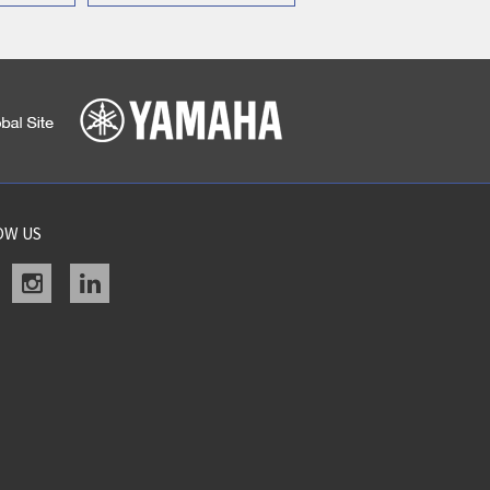
OW US
acebook
instagram
linkedin