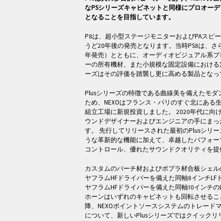
なPSシリーズキャビネットと同様にプロオー
となることを目指しています。
P8は、超小型ステージモニターおよびPAスピー
うど20年後の発売となります。当時PS8は、さらに
年発売）とともに、オーディオビジュアル系プ
ーの所有機材、また小規模な固定設備における定
ーズはその評価を踏襲し更に高める製品となっ
Plusシリーズの特徴である曲線美を備えたモ
ため、NEXOはフランス・パリのすぐ北にある
組立工場に新規投資しました。 2020年代に向け
ウンドデザイナーおよびエンジニアの手にまっ
す。 先行してリリースされた最初のPlusシリ
うな革新的な機能に加えて、卓越したパフォー
コントロール、優れたサウンドクオリティを提
カスタムのバーチ材およびポプラ材合板シェルの
ヤフラムHFドライバーを備えた同軸8インチLFド
ヤフラムHFドライバーを備えた同軸10インチの
ホーンはいずれのキャビネットも回転させるこ
降、NEXOポイントソースシステムのトレード
について、新しいPlusシリーズではクイックリリー