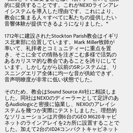
的に提供することです。これがNEXOラインアレ
イシステムを導入した理由です。これにより、
教会に集まる人々すべてに私たちの提供したい
音響体験が提供できるようになりました。“
1712年に建設されたStockton Parish教会はイギリ
ス北東部に位置しています。Mark Miller牧師が
率いて、礼拝者とコミュニティーに重点を置
き、そこに全ての情熱を注ぎこむ多様で活気の
あるカリスマ的な教会であることを誇りにして
います。しかしながら以前のSRシステムは、リ
スニングエリア全体に均一な音が供給できず、
音声明瞭度が非常に低い状態でした。
そのため、教会はSound Source AV社に相談しま
した。同社はNEXOのディーラーとして定評のあ
るAudiologicと密接に協業し、NEXOのアレイシ
ステムを幾つか実際にテストしました。理想的
なソリューションは片側6台のGEO M620キャビ
ネットのラインアレイを2カ所に設置することで
した。加えて2台のID24コンパクトキャビネット