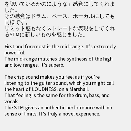
を聴いているかのにような」感覚にしてくれま
した。
その感覚はドラム、ベース、ボーカルにしても
同様です。
リミット感もなくストレートな表現をしてくれ
るSTMに新しいものを感じました。
First and foremost is the mid-range. It’s extremely
powerful.
The mid-range matches the synthesis of the high
and low ranges. It’s superb.
The crisp sound makes you feel as if you’re
listening to the guitar sound, which you might call
the heart of LOUDNESS, on a Marshall.
That feeling is the same for the drum, bass, and
vocals.
The STM gives an authentic performance with no
sense of limits. It’s truly a novel experience.