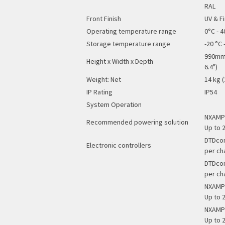
RAL
Front Finish
UV & Fi
Operating temperature range
0°C - 4
Storage temperature range
-20 °C -
990mm 
Height x Width x Depth
6.4")
Weight: Net
14 kg (
IP Rating
IP54
System Operation
NXAMP4
Recommended powering solution
Up to 2
DTDcon
Electronic controllers
per ch
DTDcon
per ch
NXAMP4
Up to 2
NXAMP4
Up to 2