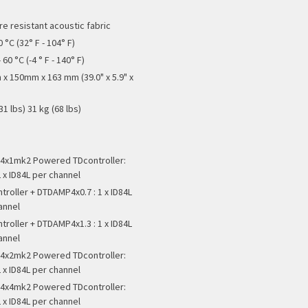
re resistant acoustic fabric
0 °C (32° F - 104° F)
 60 °C (-4 ° F - 140° F)
x 150mm x 163 mm (39.0" x 5.9" x
31 lbs) 31 kg (68 lbs)
x1mk2 Powered TDcontroller:
 x ID84L per channel
troller + DTDAMP4x0.7 : 1 x ID84L
annel
troller + DTDAMP4x1.3 : 1 x ID84L
annel
x2mk2 Powered TDcontroller:
 x ID84L per channel
x4mk2 Powered TDcontroller:
 x ID84L per channel