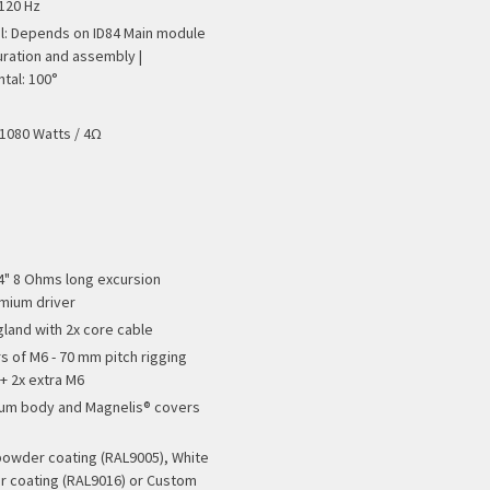
 120 Hz
al: Depends on ID84 Main module
ration and assembly |
ntal: 100°
 1080 Watts / 4Ω
x 4" 8 Ohms long excursion
mium driver
gland with 2x core cable
rs of M6 - 70 mm pitch rigging
 + 2x extra M6
um body and Magnelis® covers
e
powder coating (RAL9005), White
 coating (RAL9016) or Custom