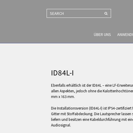
SEARCH
ÜBER UNS
ANWEND
ID84L-I
Ebenfalls erhältlich ist der ID84L – eine LF-Erweiter
allen Aspekten, jedoch ohne die Kalottenhochtöne
mm x 163 mm.
Die Installationsversion (ID84L-I) ist IP54-zertifizie
Gitter mit Stoffabdeckung. Die Lautsprecher lassen 
liefern und besitzen eine Kabeldurchführung mit ei
Audiosignal.