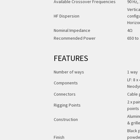
Available Crossover Frequencies
90 Hz,
Vertic
HF Dispersion
conﬁgu
Horizo
Nominal Impedance
4Ω
Recommended Power
650 to
FEATURES
Number of ways
1 way
LF: 8 
Components
Neody
Connectors
Cable 
2 x pai
Rigging Points
points
Alumin
Construction
& grill
Black 
Finish
powder