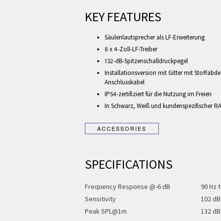
KEY FEATURES
Säulenlautsprecher als LF-Erweiterung
8 x 4-Zoll-LF-Treiber
132-dB-Spitzenschalldruckpegel
Installationsversion mit Gitter mit Stoffa
Anschlusskabel
IP54-zertifiziert für die Nutzung im Freien
In Schwarz, Weiß und kundenspezifischer R
SPECIFICATIONS
Frequency Response @-6 dB
90 Hz t
Sensitivity
102 dB
Peak SPL@1m
132 dB