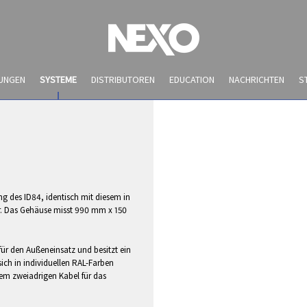
UNGEN
SYSTEME
DISTRIBUTOREN
EDUCATION
NACHRICHTEN
S
ung des ID84, identisch mit diesem in
r. Das Gehäuse misst 990 mm x 150
rt für den Außeneinsatz und besitzt ein
sich in individuellen RAL-Farben
nem zweiadrigen Kabel für das