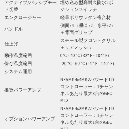
アクティブ/パッシブモー
埋め込み型高耐久防水2ポ
ド切替
ジションスイッチ
エンクロージャー
軽量ポリウレタン複合材
側面x4 （垂直x2、水平x2）
ハンドル
＋背面グリップ
スチール製フロントグリル
仕上げ
＋リアメッシュ
動作温度範囲
0°C - 40 °C (32° F - 104° F)
保存温度範囲
-20 °C - 60 °C (-4 ° F - 140° F)
システム運用
NXAMP4x4MK2パワードTD
コントローラー：1チャン
推奨パワーアンプ
ネルあたり最大3台のGEO
M12
NXAMP4x2MK2パワードTD
コントローラー：1チャン
オプションパワーアンプ
ネルあたり最大1台のGEO
M12