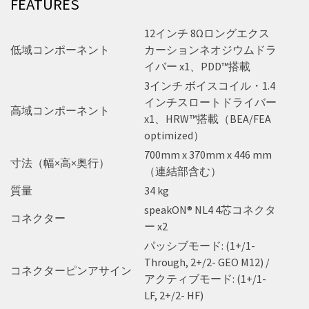
FEATURES
12インチ 8Ωロングエクス
低域コンポーネント
カーションネオジウムドラ
イバー x1、PDD™搭載
3インチ ボイスコイル・1.4
インチスロートドライバー
高域コンポーネント
x1、HRW™搭載（BEA/FEA
optimized）
700mm x 370mm x 446 mm
寸法（幅×高×奥行）
（連結部含む）
質量
34 kg
speakON® NL4 4芯コネクタ
コネクター
ー x2
パッシブモード: (1+/1-
Through, 2+/2- GEO M12) /
コネクターピンアサイン
アクティブモード: (1+/1-
LF, 2+/2- HF)