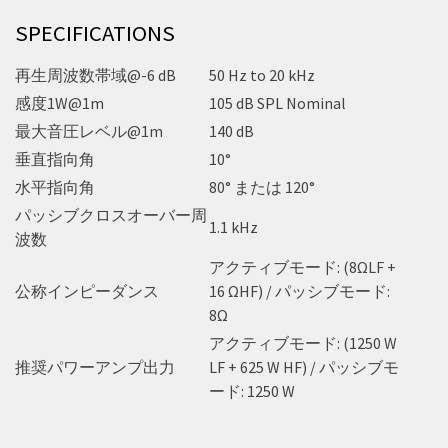
SPECIFICATIONS
再生周波数帯域@-6 dB
50 Hz to 20 kHz
感度1W@1m
105 dB SPL Nominal
最大音圧レベル@1m
140 dB
垂直指向角
10°
水平指向角
80° または 120°
パッシブクロスオーバー周
1.1 kHz
波数
アクティブモード: (8ΩLF +
公称インピーダンス
16 ΩHF) / パッシブモード:
8Ω
アクティブモード: (1250 W
推奨パワーアンプ出力
LF + 625 W HF) / パッシブモ
ード: 1250 W