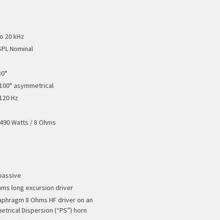
to 20 kHz
SPL Nominal
30°
 100° asymmetrical
 120 Hz
 490 Watts / 8 Ohms
passive
hms long excursion driver
iaphragm 8 Ohms HF driver on an
trical Dispersion (“PS”) horn