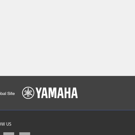
OW US
acebook
instagram
linkedin