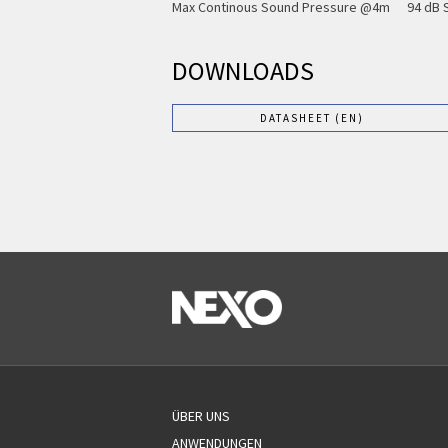
Max Continous Sound Pressure @4m
94 dB 
DOWNLOADS
DATASHEET (EN)
ÜBER UNS
ANWENDUNGEN