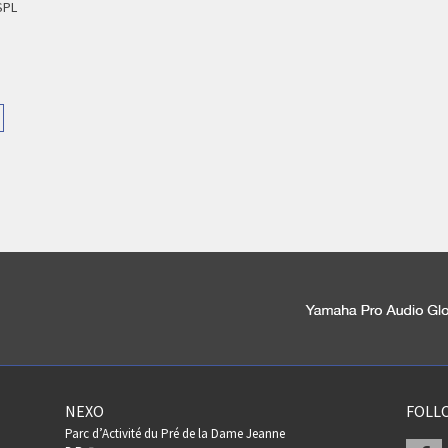
SPL
NEXO
FOLL
Parc d’Activité du Pré de la Dame Jeanne
F