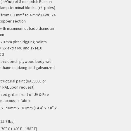
 (In/Out) of 5 mm pitch Push-in
lamp terminal blocks (+/- poles)
 from 0.2 mm² to 4 mm² (AWG 24
 copper section
with maximum outside diameter
 mm
- 70 mm pitch rigging points
 + 2x extra M6 and 1x M10
ot)
thick birch plywood body with
ethane coataing and galvanized
tructural paint (RAL9005 or
 RAL upon request)
zed grill in front of UV & Fire
nt acoustic fabric
x 198mm x 181mm (14.4” x 7.8” x
(15.7 lbs)
- 70° C (-40° F - 158° F)