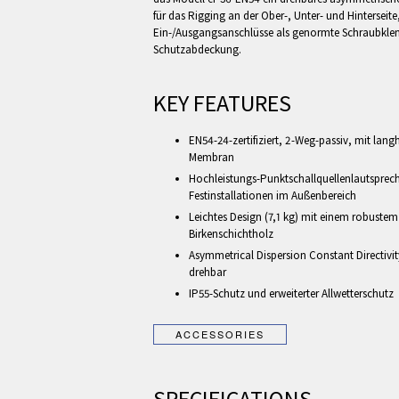
für das Rigging an der Ober-, Unter- und Hinterseit
Ein-/Ausgangsanschlüsse als genormte Schraubkle
Schutzabdeckung.
KEY FEATURES
EN54-24-zertifiziert, 2-Weg-passiv, mit lan
Membran
Hochleistungs-Punktschallquellenlautspreche
Festinstallationen im Außenbereich
Leichtes Design (7,1 kg) mit einem robust
Birkenschichtholz
Asymmetrical Dispersion Constant Directiv
drehbar
IP55-Schutz und erweiterter Allwetterschutz
SPECIFICATIONS