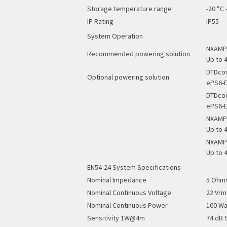
Storage temperature range
-20 °C -
IP Rating
IP55
System Operation
NXAMP4
Recommended powering solution
Up to 
DTDcon
Optional powering solution
ePS6-E
DTDcon
ePS6-E
NXAMP4
Up to 
NXAMP4
Up to 
EN54-24 System Specifications
Nominal Impedance
5 Ohm
Nominal Continuous Voltage
22 Vrm
Nominal Continuous Power
100 Wa
Sensitivity 1W@4m
74 dB 