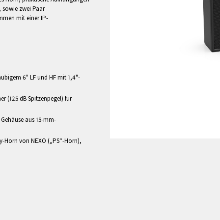
e, sowie zwei Paar
mmen mit einer IP-
ghubigem 6" LF und HF mit 1,4"-
r (125 dB Spitzenpegel) für
em Gehäuse aus 15-mm-
ity-Horn von NEXO („PS“-Horn),