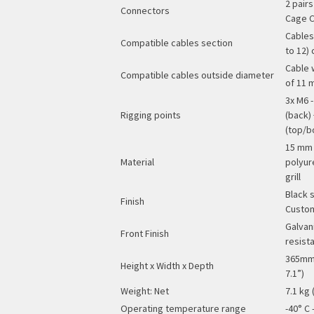
2 pairs
Connectors
Cage C
Cables
Compatible cables section
to 12)
Cable 
Compatible cables outside diameter
of 11
3x M6 
Rigging points
(back)
(top/b
15 mm 
Material
polyur
grill
Black s
Finish
Custom
Galvani
Front Finish
resista
365mm 
Height x Width x Depth
7.1”)
Weight: Net
7.1 kg 
Operating temperature range
-40° C 