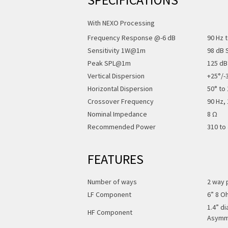
With NEXO Processing
Frequency Response @-6 dB
90 Hz 
Sensitivity 1W@1m
98 dB 
Peak SPL@1m
125 dB
Vertical Dispersion
+25°/-
Horizontal Dispersion
50° to
Crossover Frequency
90 Hz,
Nominal Impedance
8 Ω
Recommended Power
310 to
FEATURES
Number of ways
2 way 
LF Component
6” 8 O
1.4” d
HF Component
Asymme