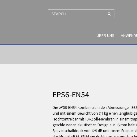
SEARCH
ÜBER UNS
ANWEND
EPS6-EN54
Die ePS6-EN54 kombiniert in den Abmessungen 365
und mit einem Gewicht von 7,1 kg einen langhubige
Hochtontreiber mit 1,4-Zoll-Membran in einem tra
geschlossenen akustischen Design aus 15 mm balti
Spitzenschalldruck von 125 dB und einem Frequenzb
das Modell ePS6-EN54 ein drehbares asymmetrisch