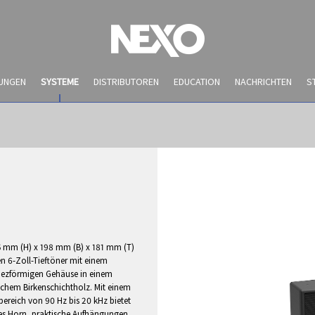
UNGEN
SYSTEME
DISTRIBUTOREN
EDUCATION
NACHRICHTEN
S
 mm (H) x 198 mm (B) x 181 mm (T)
n 6-Zoll-Tieftöner mit einem
pezförmigen Gehäuse in einem
schem Birkenschichtholz. Mit einem
ereich von 90 Hz bis 20 kHz bietet
es Horn, praktische Aufhängungen