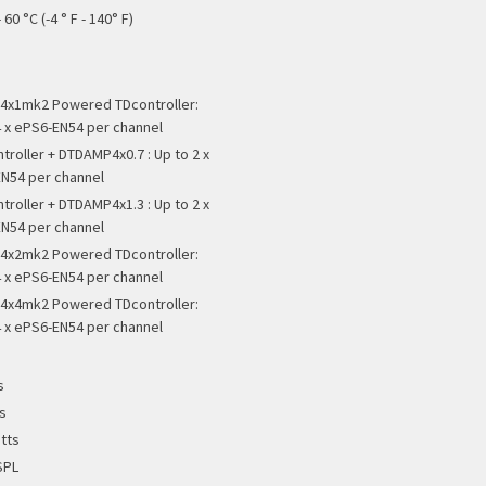
 60 °C (-4 ° F - 140° F)
x1mk2 Powered TDcontroller:
4 x ePS6-EN54 per channel
troller + DTDAMP4x0.7 : Up to 2 x
N54 per channel
troller + DTDAMP4x1.3 : Up to 2 x
N54 per channel
x2mk2 Powered TDcontroller:
4 x ePS6-EN54 per channel
x4mk2 Powered TDcontroller:
4 x ePS6-EN54 per channel
s
s
tts
SPL