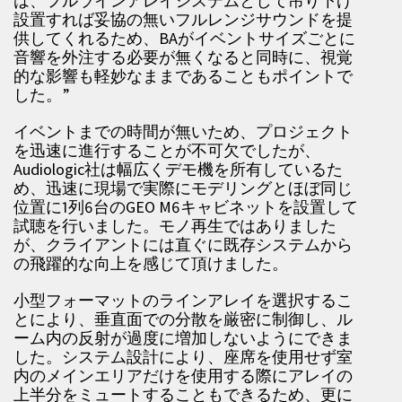
は、フルラインアレイシステムとして吊り下げ
設置すれば妥協の無いフルレンジサウンドを提
供してくれるため、BAがイベントサイズごとに
音響を外注する必要が無くなると同時に、視覚
的な影響も軽妙なままであることもポイントで
した。”
イベントまでの時間が無いため、プロジェクト
を迅速に進行することが不可欠でしたが、
Audiologic社は幅広くデモ機を所有しているた
め、迅速に現場で実際にモデリングとほぼ同じ
位置に1列6台のGEO M6キャビネットを設置して
試聴を行いました。モノ再生ではありました
が、クライアントには直ぐに既存システムから
の飛躍的な向上を感じて頂けました。
小型フォーマットのラインアレイを選択するこ
とにより、垂直面での分散を厳密に制御し、ル
ーム内の反射が過度に増加しないようにできま
した。システム設計により、座席を使用せず室
内のメインエリアだけを使用する際にアレイの
上半分をミュートすることもできるため、更に