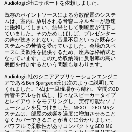
Audiologic社にサポートを依頼しました。
既存のポイントソースによる分散配置のシステ
ムは、室内に放射される音響エネルギーが急速
に飽和してしまい、結果として明瞭度が低下し
ていました。そのためしばしば、プレゼンター
の声が聴きとれない、音量不足といった既存シ
ステムへの苦情を受けていました。会場のスペ
ースに柔軟性を提供するため、座席は格納式と
なっています。このため収納時に反射率の高い
表面を付加するという問題も加わります。
Audiologic社のシニアアプリケーションエンジニ
アであるBen Spurgeon氏は次のように説明して
くれました。“私は一旦現場から離れ、空間の3D
音響モデルを作成し、様々なスピーカータイプ
とレイアウトをモデリングし、実行可能なソリ
ューションを見つけました。NEXO GEO M6シ
ステムは、部屋の残響を過度に増加させること
なくカバーできることが直ぐに分かりました。
パワフルで柔軟性がありコンパクトなGEO M6