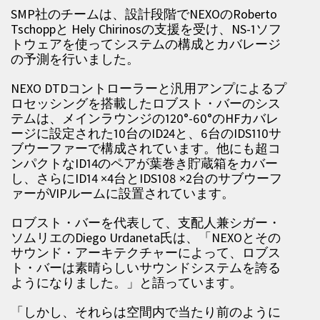
SMP社のチームは、設計段階でNEXOのRoberto
Tschoppと Hely Chirinosの支援を受け、NS-1ソフ
トウェアを使ってシステムの構成とカバレージ
の予測を行いました。
NEXO DTDコントローラーと汎用アンプによるプ
ロセッシングを搭載したロブスト・バーのシス
テムは、メインラウンジの120°-60°のHFカバレ
ージに設定された10台のID24と、6台のIDS110サ
ブウーファーで構成されています。他にも超コ
ンパクトなID14のペアが葉巻き貯蔵箱をカバー
し、さらにID14 ×4台とIDS108 ×2台のサブウーフ
ァーがVIPルームに設置されています。
ロブスト・バーを代表して、支配人兼シガー・
ソムリエのDiego Urdaneta氏は、「NEXOとその
サウンド・アーキテクチャーによって、ロブス
ト・バーは素晴らしいサウンドシステムを誇る
ようになりました。」と語っています。
「しかし、それらは空間内で当たり前のように