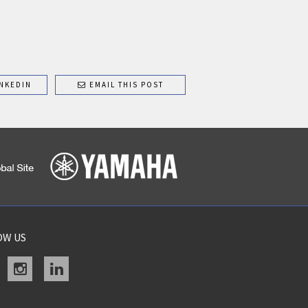
NKEDIN
EMAIL THIS POST
OW US
acebook
instagram
linkedin