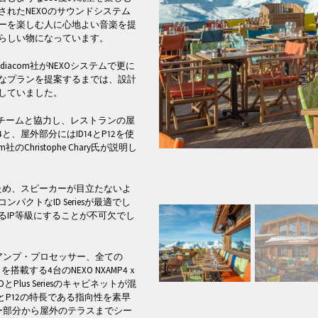
れたNEXOのサウンドシステム
ーを楽しむ人に心地よい音楽を提
晴らしい物になっています。
iacom社がNEXOシステムで更に
なプランを提案するまでは、設計
していました。
トチームと協力し、レストランの屋
4と、屋外部分にはID14とP12を使
Christophe Chary氏が説明し
ため、スピーカーが目立たないよ
クトなID Seriesが最適でし
るIP等級にすることが不可欠でし
アンプ・プロセッサー、全ての
載する4台のNEXO NXAMP4ｘ
とPlus Seriesのキャビネットが混
とP12の特長である指向性を素早
ー部分から屋外のテラスまでシー