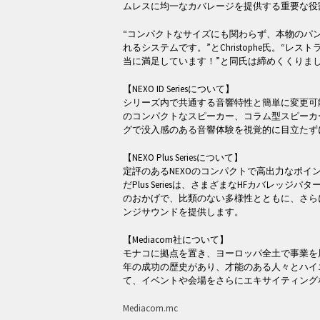
ムレスに均一なカバレージを提供する重要な役
“コンパクトなサイズにも関わらず、本物のパ
れるシステムです。”とChristophe氏。“レ
当に満足しています！”と同氏は締めくくりま
【NEXO ID Seriesについて】
シリーズ内で共通する音響特性と簡単に変更可能なHF
のコンパクトなスピーカー、コラム型スピーカ
グで没入感のある音響体験を視覚的に目立たず
【NEXO Plus Seriesについて】
定評のあるNEXOのコンパクトで高出力なポイ
だPlus Seriesは、さまざまなHFカバレッ
のおかげで、比類のない多様性とともに、さら
ンジサウンドを提供します。
【Mediacom社について】
モナコに拠点を置き、ヨーロッパ全土で事業を展開
年の成功の歴史があり、才能のある人々とハイ
て、イベントや会場をさらにエキサイティング
Mediacom.mc