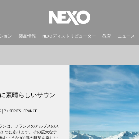
ション
製品情報
NEXOディストリビューター
教育
ニュース
眺望に素晴らしいサウン
S
|
P+ SERIES
|
FRANCE
NEWS AND EVENTS
eレストランは、フランスのアルプスのス
の1つにあります。その広大なテ
むような360度の眺望を楽しむ