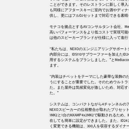
ことができます。そのレストランに新しく導入さ
も同様にアフタースキーに室内でお酒やディナ
供し、更にはフルDJセットまで対応できる素
モナコを拠点とするAVコンサルタント会社、Med
高いパフォーマンスをより低コストで実現可能
は他のスピーカーブランドが仕様に入って進行
“私たちは、NEXOのエンジニアリングサポー
内部分には、IDS110サブウーファーを加えたID2
用するシステムをプランしました。”とMediacom社の
ます。
“内装はチベットをテーマにした豪華な装飾の
うにすることが重要でした。そのためウルトラコンパ
た。また屋外は気候変化が激しいため、対応す
た。”
システムは、コンパクトながら4チャンネルの
NEXOスピーカーの位相整合が取れたプリセットを搭
1MK2と1台のNXAMP4x2MK2で駆動されるため、ID
在しても簡単に設定ができました。また、ID24
く変更できる機能は、300人を収容するダイナ