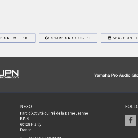
E ON TWITTER
SHARE ON GOOGLE+
SHARE ON LI
NEXO
FOLL
Parc d’Activité du Pré de la Dame Jeanne
F
B.P. 5
60128 Plailly
France