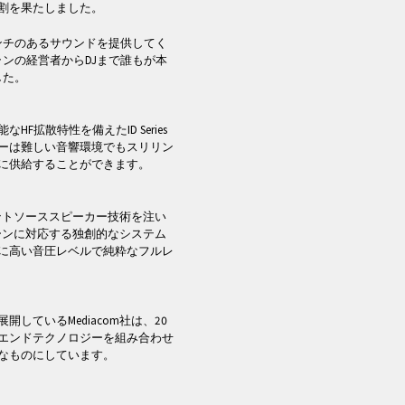
割を果たしました。
ンチのあるサウンドを提供してく
ストランの経営者からDJまで誰もが本
した。
拡散特性を備えたID Series
ーは難しい音響環境でもスリリン
に供給することができます。
ントソーススピーカー技術を注い
ジパターンに対応する独創的なシステム
に高い音圧レベルで純粋なフルレ
しているMediacom社は、20
エンドテクノロジーを組み合わせ
なものにしています。