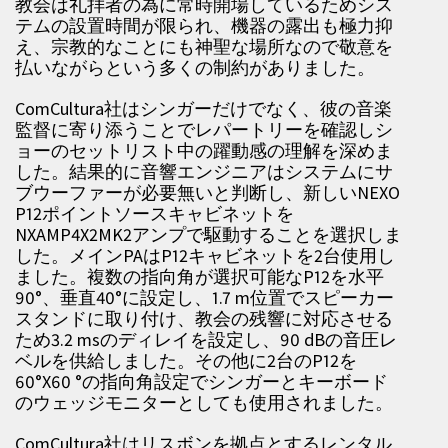
教会は礼拝者の為に常時開場しているためシス
テムの設置時間が限られ、機器の露出も極力抑
え、宗教的なことにも神聖な場所なので敬意を
払いながらという多くの制約がありました。
ComCultura社はシンガーだけでなく、彼の音楽
監督に寄り添うことでレパートリーを確認しシ
ョーのセットリスト中の躍動感の理解を深めま
した。結果的に音響エンジニアはシステムにサ
ブウーファーが必要無いと判断し、新しいNEXO
P12ポイントソースキャビネットを
NXAMP4X2MK2アンプで駆動することを選択しま
した。メインPAはP12キャビネットを2台使用し
ました。複数の指向角が選択可能なP12を水平
90°、垂直40°に設定し、1.7 m位置でスピーカー
スタンドに取り付け、教会の残響に対応させる
ため3.2 msのディレイを設定し、90 dBの音圧レ
ベルを供給しました。その他に2台のP12を
60°X60 °の指向角設定でシンガーとキーボード
のウェッジモニターとしても使用されました。
ComCultura社はリスボンを拠点とするレンタル