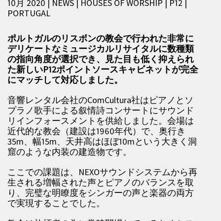
10月 2020 | NEWS
|
HOUSES OF WORSHIP
|
P12
|
PORTUGAL
ポルトガルのリスボンの教会で行われた非常に
デリケートなミュージカルリサイタルに数種類
の指向角度が選択でき、見た目も低く抑えられ
た新しいP12ポイントソースキャビネットが完全
にマッチして対応しました。
音響レンタル会社のComCultura社はピアノとソ
プラノ歌手による叙情詩コンサートにサウンド
リインフォースメントを供給しました。会場は
近代的な教会（建設は1960年代）で、奥行き
35m、幅15m、天井高はほぼ10mという大きく洞
窟のような内装の建造物です。
ここでの課題は、NEXOサウンドシステムから再
生される増幅された声とピアノのバランスを取
り、完璧な明瞭度をシンガーの声と楽器の両方
で実現することでした。