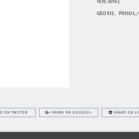
10月 2016 |
GEO S12、PS15U
E ON TWITTER
SHARE ON GOOGLE+
SHARE ON LI