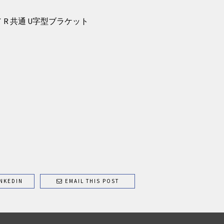
 L／ R 共通 U字型ブラケット
NKEDIN
EMAIL THIS POST