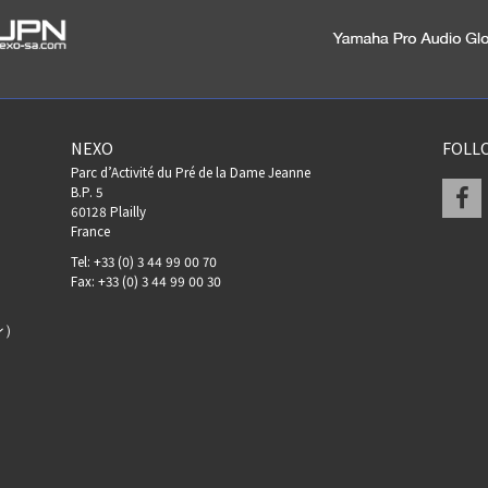
NEXO
FOLL
Parc d’Activité du Pré de la Dame Jeanne
F
B.P. 5
60128 Plailly
France
Tel: +33 (0) 3 44 99 00 70
Fax: +33 (0) 3 44 99 00 30
ン）