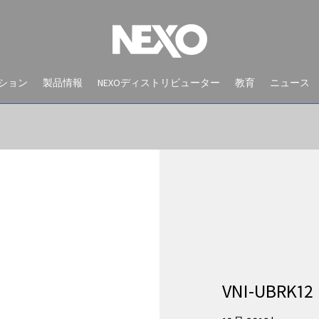
ション
製品情報
NEXOディストリビューター
教育
ニュース
NEWS AND EVENTS
VNI-UBRK12