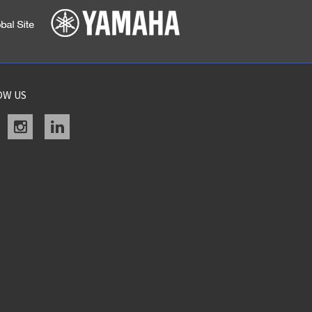
OW US
acebook
instagram
linkedin