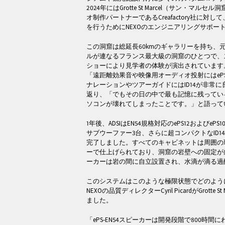
2024年にはGrotte St Marcel（サン・マ
オ制作パートナーであるCreafactory社に
を行うためにNEXOのエンジニアリングサポー
この洞窟は総延長60kmのギャラリーを持ち、
ルが連なるフランス最大級の洞窟のひとつで、
ショーにより見学者の体験が演出されています。NEXOのD
「遠距離効果音や映像用オーディオ投射にはePS1
ナレーションやツアーガイドにはID14が非常
返り、「でもその日の中で最も記憶に残ってい
ソコンが壊れてしまったことです。」と語って
1年後、ADSIはEN54規格対応のePS12およびeP
サブウーファー3台、さらに超コンパクトなID1
完了しました。すべてのキャビネットは周囲の環
ーで仕上げられており、洞窟の岩壁への固定が
ーカーは岩の間に自立設置され、水滴が滴る過
このシステムはこのような極限状態でどのよう
NEXOの品質ディレクターCyril PicardがGrotte
ました。
「ePS‑EN54スピーカーは開発段階で800時間