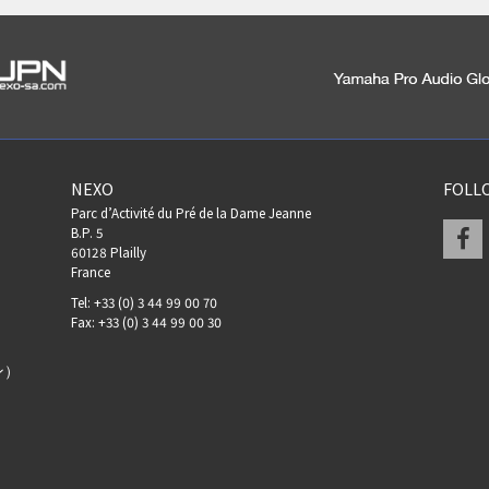
NEXO
FOLL
Parc d’Activité du Pré de la Dame Jeanne
F
B.P. 5
60128 Plailly
France
Tel: +33 (0) 3 44 99 00 70
Fax: +33 (0) 3 44 99 00 30
ン）