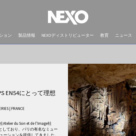
ション
製品情報
NEXOディストリビューター
教育
ニュース
PS EN54にとって理想
SERIES
|
FRANCE
NEWS AND EVENTS
u Son et de l’Image社
意としており、パリの有名なミュー
リューションを提供してきました。