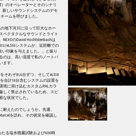
ルセル洞窟）のオペレーターとそのシナリ
対して、新しいサウンドシステムのデモ
トチームを呼びました。
元の地下河川に沿って巨大なホー
スペクタクルなサウンドとライト
avid Hochtstenbachは
2/eLS18システムが、近距離での
に良い印象を与えました。」と振り
るのは、高い湿度で私のノートパ
います。
S10をそれぞれ6台ずつ、そしてeLS18
4を合計18台含むシステムの設置を
境に溶け込むカスタムRALカラ
厳しく禁止されているため、スピ
酷な状況でした。
に耐えたのでしょうか。先週、
 St Marcelを訪れ、その状況を確認し
にわたる塩水噴霧試験および600時