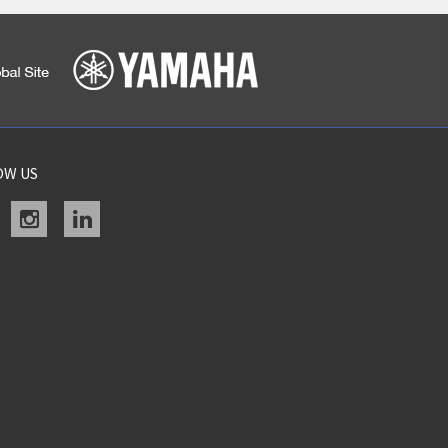
OW US
acebook
instagram
linkedin