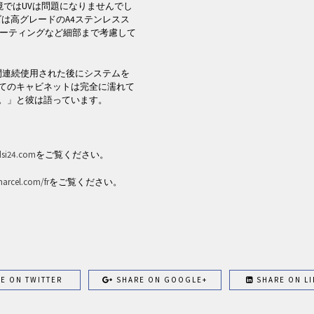
境ではUVは問題になりませんでし
ーズは高グレードのA4ステンレスス
コーティングなど細部まで考慮して
間連続使用された後にシステムを
てのキャビネットは完全に濡れて
。」と彼は語っています。
dsi24.com
をご覧ください。
marcel.com/fr
をご覧ください。
E ON TWITTER
SHARE ON GOOGLE+
SHARE ON LI