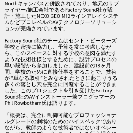
Northキャンパスと併設されており、地元のサプ
ライヤー/施工会社であるFactory Sound社が設
計・施工したNEXO GEO M12ラインアレイシステ
ムなどプロレベルのAVテクノロジーソリューシ
ョンが完備されています。
Factory Sound社のチームはセント・ピーターズ
学校と密接に協力し、予算を常に考慮しなが
ら、このスペースに対する学校の意図を満たす
ような技術仕様とするために、設計プロセスの
早い段階から参加しました。建設前の18ヶ月
間、学校のために直接仕事をすることで、技術
が “単なる取引”とみなされたときに起こりうる
多くの落とし穴を完全に回避することができま
した。このプロジェクトを引き受けたFactory
Sound社のAVインストーラー兼プログラマーの
Phil Rowbotham氏は語ります。
「概要は、完全に制御可能なプロフェッショナ
ルグレードの劇場のためのハイスペックであり
ながら、教師のような技術者ではないオペレー