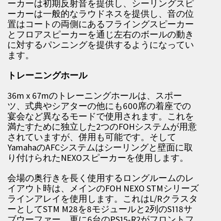
ーカーは初期反射音を提供し、シーリングスピ
ーカーは一般的なラウドネスを提供し、音の位
置はコートの両側にあるフライングスピーカー
とフロアスピーカーを通じ左右のボールの動き
に対するパンニングを提供するようになってい
ます。
トレーニングホール
36m x 67mのトレーニングホールは、スポー
ツ、式典やシアターの他にも600席の着座での
宴会など異なるモードで使用されます。これを
満たすために独立した2つのFOHシステムが用意
されていますが、併用も可能です。そして
YamahaのAFCシステムはシーリングと壁面に取
り付けられたNEXOスピーカーを使用します。
会場の奥行きを長く使用するロングルームのレ
イアウト時は、メインのFOH NEXO STMシリーズ
ラインアレイを使用します。これはL/Rクラスタ
ーとしてSTM M28を8モジュールと2列のS118サ
ブウーファー、更に6台のPS15-R2がフロントフ