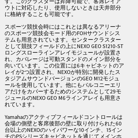
す。このクラスターは昇降可能で、客席レイア
ウトに対応したり、使用しないときは天井部分
に格納することも可能です。
スポーツ競技会時にはこれとは異なるアリーナ
のスポーツ競技会モード用のFOHサウンドシス
テムも用意されています。センタークラスター
として競技フィールドの上にNEXO GEO S1210-ST
ロングスローラインアレイモジュールが設置さ
れ、カバレージは可動スタンドのメイン部分を
向いています。この位置には6キャビネットのア
レイが2つ設置され、NEXOが特別に開発したス
タジアムサウンドバージョンのGEO M12モジュ
ールを使用しています。他にもバルコニーエリ
アだけをカバーするためのシステムとして29モ
ジュールのNEXO GEO M6ラインアレイも用意さ
れています。
Yamahaのアクティブフィールドコントロールは
会場の側壁と客席後部の壁に取り付けられた60
台以上のNEXOのハイパワーな10インチ、15イン
チのPSシリーズキャビネットを通じてメインホ