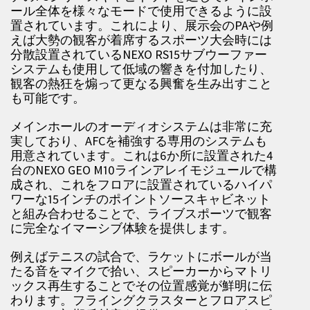
ール全体を様々なモードで使用できるように設
置されています。これにより、展示会のPAや例
えば大勢の観客が着席するスポーツ大会時には
分散設置されているNEXO RS15サブウーファー
システムも使用して低域の響きを付加したり、
観客の熱狂を煽って更なる興奮を生み出すこと
も可能です。
メインホールのオーディオシステムは非常に充
実しており、AFCを補強する専用のシステムも
用意されています。これは6か所に設置された4
台のNEXO GEO M10ラインアレイモジュールで構
成され、これをフロアに設置されているハイパ
ワーな15インチのポイントソースキャビネット
と組み合わせることで、ライブスポーツで観客
に完全なイマーシブ体験を提供します。
例えばテニスの試合で、ラケットにボールが当
たる音をマイクで拾い、スピーカーからマトリ
ックス再生することでその位置感覚が鮮明に伝
わります。フライングクラスターとフロアスピ