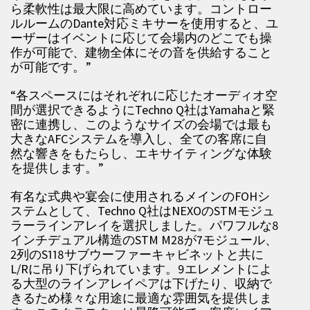
ら柔軟性は最大限に高めています。コントロー
ルルームのDante対応ミキサーを使用すると、ユ
ーザーはイベントに応じて会場内のどこでも操
作が可能で、建物全体にその音を供給すること
が可能です。”
“各スペースにはそれぞれに応じたオーディオ空
間が選択できるようにTechno Q社はYamahaと緊
密に連携し、このようなサイズの会場では最も
大きなAFCシステムを導入し、全ての客席に自
然な響きをもたらし、エキサイティングな体験
を提供します。”
有名な式典や宴会に使用されるメインのFOHシ
ステムとして、Techno Q社はNEXOのSTMモジュ
ラーラインアレイを選択しました。パワフルな8
インチデュアル構造のSTM M28が7モジュール、
2列のS118サブウーファーキャビネットと共に
L/Rに吊り下げられています。9エレメントによ
る大型のラインアレイペアは下げたり、収納で
きるため様々な用途に最適な雰囲気を提供しま