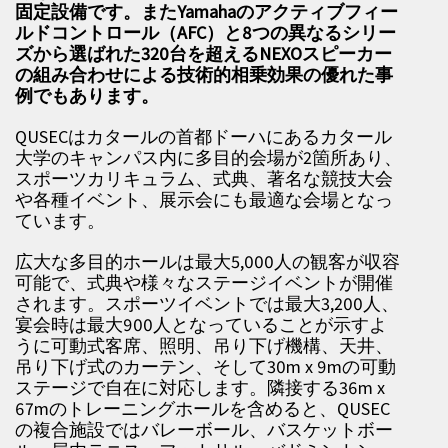
固定設備です。またYamahaのアクティブフィー
ルドコントロール（AFC）と8つの異なるシリー
ズから選ばれた320台を超えるNEXOスピーカー
の組み合わせによる技術的相乗効果の優れた事
例でもあります。
QUSECはカタールの首都ドーハにあるカタール
大学のキャンパス内に多目的会場が2箇所あり、
スポーツカリキュラム、式典、著名な競技大会
や各種イベント、展示会にも最適な会場となっ
ています。
広大な多目的ホールは最大5,000人の観客が収容
可能で、式典や様々なステージイベントが開催
されます。スポーツイベントでは最大3,200人、
宴会時は最大900人となっていることが示すよ
うに可動式客席、照明、吊り下げ機構、天井、
吊り下げ式のカーテン、そして30m x 9mの可動
ステージで自在に対応します。隣接する36m x
67mのトレーニングホールを含めると、QUSEC
の複合施設ではバレーボール、バスケットボー