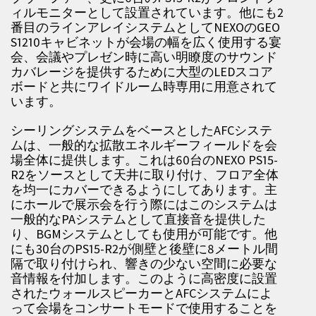
ィルモニターとして設置されています。他にも2
番目のラインアレイシステムとしてNEXOのGEO
S1210キャビネットが会場の幅を広く使用する宴
会、会議やプレゼン時に高い明瞭度のサウンド
カバレージを提供するために大型のLEDスコア
ボードと共にワイドルーム時専用に用意されて
います。
シーリングシステムをベースとしたAFCシステ
ムは、一般的な拡散エネルギーフィールドを会
場全体に提供します。これは60台のNEXO PS15-
R2をソースとして天井に取り付け、フロア全体
を均一にカバーできるようにしてあります。主
にホールで展示会を行う際にはこのシステムは
一般的なPAシステムとして直接音を提供した
り、BGMシステムとしても使用が可能です。他
にも30台のPS15-R2が側壁と後壁に8メートル間
隔で取り付けられ、響きの少ない空間に必要な
音情報を付加します。このように高密度に設置
されたウォールスピーカーとAFCシステムによ
って会場をコンサートモードで使用することを