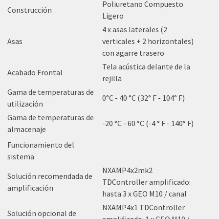
Poliuretano Compuesto
Construcción
Ligero
4 x asas laterales (2
Asas
verticales + 2 horizontales)
con agarre trasero
Tela acústica delante de la
Acabado Frontal
rejilla
Gama de temperaturas de
0°C - 40 °C (32° F - 104° F)
utilización
Gama de temperaturas de
-20 °C - 60 °C (-4 ° F - 140° F)
almacenaje
Funcionamiento del
sistema
NXAMP4x2mk2
Solución recomendada de
TDController amplificado:
amplificación
hasta 3 x GEO M10 / canal
NXAMP4x1 TDController
Solución opcional de
amplificado: 1 x GEO M10 /