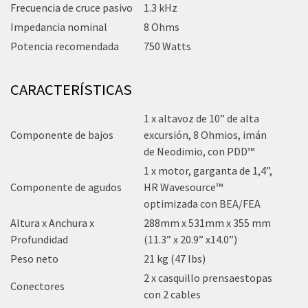
Frecuencia de cruce pasivo
1.3 kHz
Impedancia nominal
8 Ohms
Potencia recomendada
750 Watts
CARACTERÍSTICAS
1 x altavoz de 10” de alta
Componente de bajos
excursión, 8 Ohmios, imán
de Neodimio, con PDD™
1 x motor, garganta de 1,4”,
Componente de agudos
HR Wavesource™
optimizada con BEA/FEA
Altura x Anchura x
288mm x 531mm x 355 mm
Profundidad
(11.3” x 20.9” x14.0”)
Peso neto
21 kg (47 lbs)
2 x casquillo prensaestopas
Conectores
con 2 cables