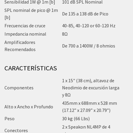
Sensibilidad 1W @ 1m [b]
101 dB SPL Nominal
SPL nominal de pico @ 1m
De 135 a 138 dB de Pico
[b]
Frecuencias de cruce
40-85, 40-120 or 60-120 Hz
Impedancia nominal
8Ω
Amplificadores
De 700 a 1400W / 8 ohmios
Recomendados
CARACTERÍSTICAS
1 x 15" (38 cm), altavoz de
Componentes
Neodimio de excursión larga
y 8Ω
435mm x 688mm x 528 mm
Alto x Ancho x Profundo
(17.12” x 27.09” x 20.79”)
Peso
30 kg (66 Lbs)
2 x Speakon NL4MP de 4
Conectores