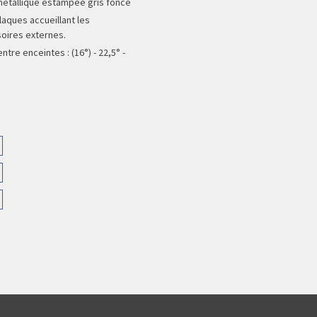
 métallique estampée gris foncé
laques accueillant les
oires externes.
ntre enceintes : (16°) - 22,5° -