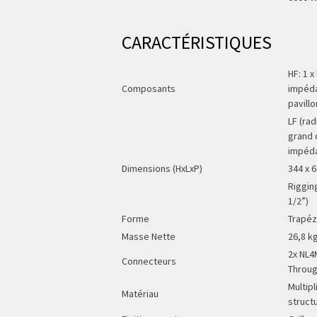
CARACTÉRISTIQUES
HF: 1 x
Composants
impéda
pavill
LF (rad
grand 
impéda
Dimensions (HxLxP)
344 x 
Riggin
1/2”)
Forme
Trapéz
Masse Nette
26,8 k
2x NL4
Connecteurs
Throug
Multip
Matériau
structu