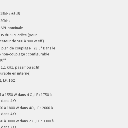
 19kHz ±3dB
 20kHz
 SPL nominale
135 dB SPL crête (pour
cateur de 500 à 900 W eff.)
e plan de couplage : 28,5° Dans le
e non-couplage : configurable
20°°
: 1,1 kHz, passif ou actif
gurable en interne)
Ω; LF: 16Ω
5 à 1550 W dans 4 Ω, LF : 1750 à
 dans 4 Ω
00 à 1800 W dans 4Ω, LF : 2000 à
 dans 4 Ω
50 à 3000 W dans 2 Ω, LF : 3300 à
 dans 2 Ω