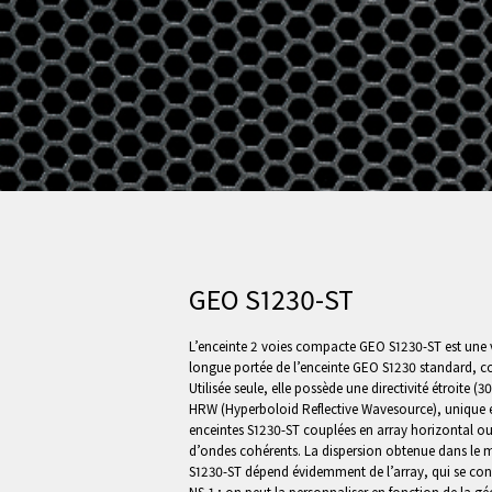
GEO S1230-ST
L’enceinte 2 voies compacte GEO S1230-ST est une ve
longue portée de l’enceinte GEO S1230 standard, co
Utilisée seule, elle possède une directivité étroite 
HRW (Hyperboloid Reflective Wavesource), unique e
enceintes S1230-ST couplées en array horizontal ou 
d’ondes cohérents. La dispersion obtenue dans le
S1230-ST dépend évidemment de l’array, qui se conç