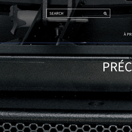
SEARCH
À P
PRÉC