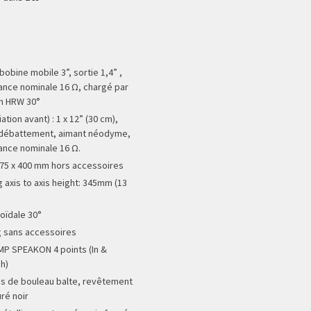
 bobine mobile 3”, sortie 1,4” ,
nce nominale 16 Ω, chargé par
on HRW 30°
iation avant) : 1 x 12” (30 cm),
débattement, aimant néodyme,
nce nominale 16 Ω.
675 x 400 mm hors accessoires
g axis to axis height: 345mm (13
oïdale 30°
g sans accessoires
MP SPEAKON 4 points (In &
h)
lis de bouleau balte, revêtement
ré noir