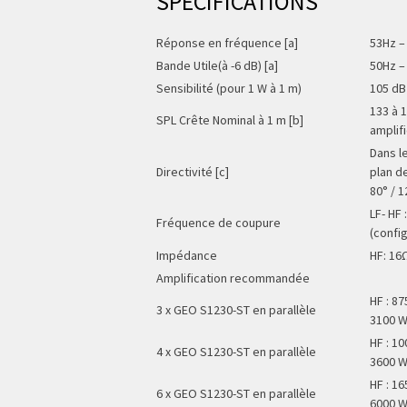
SPÉCIFICATIONS
Réponse en fréquence [a]
53Hz –
Bande Utile(à -6 dB) [a]
50Hz –
Sensibilité (pour 1 W à 1 m)
105 dB
133 à 
SPL Crête Nominal à 1 m [b]
amplifi
Dans l
Directivité [c]
plan d
80° / 1
LF- HF 
Fréquence de coupure
(confi
Impédance
HF: 16
Amplification recommandée
HF : 87
3 x GEO S1230-ST en parallèle
3100 W
HF : 10
4 x GEO S1230-ST en parallèle
3600 W
HF : 16
6 x GEO S1230-ST en parallèle
6000 W