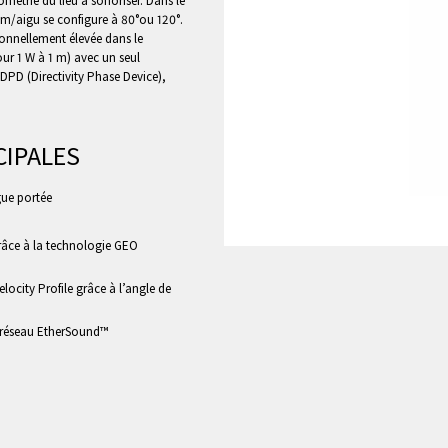
ométrie du lieu à sonoriser. Dans le
m/aigu se configure à 80°ou 120°.
onnellement élevée dans le
ur 1 W à 1 m) avec un seul
 DPD (Directivity Phase Device),
CIPALES
gue portée
râce à la technologie GEO
ocity Profile grâce à l’angle de
e réseau EtherSound™