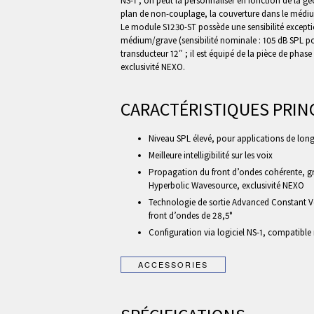
NS-1 ; on peut la personnaliser en fonction de la gé
plan de non-couplage, la couverture dans le médiu
Le module S1230-ST possède une sensibilité excepti
médium/grave (sensibilité nominale : 105 dB SPL po
transducteur 12″ ; il est équipé de la pièce de phase
exclusivité NEXO.
CARACTÉRISTIQUES PRIN
Niveau SPL élevé, pour applications de lon
Meilleure intelligibilité sur les voix
Propagation du front d’ondes cohérente, g
Hyperbolic Wavesource, exclusivité NEXO
Technologie de sortie Advanced Constant Vel
front d’ondes de 28,5°
Configuration via logiciel NS-1, compatibl