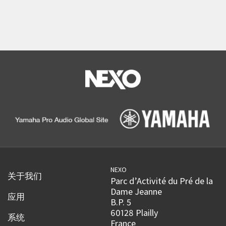
NEXO
关于我们
Parc d’Activité du Pré de la
Dame Jeanne
应用
B.P. 5
60128 Plailly
系统
France