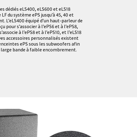
ves dédiés eLS400, eLS600 et eLS18
 LF du système ePS jusqu’à 45, 40 et
t. L’eLS400 équipé d’un haut-parleur de
çu pour s’associer à l’ePS6 et à l’ePS8,
’associe à l’ePS8 et à l’ePS10, et l’eLS18
 Des accessoires personnalisés existent
enceintes ePS sous les subwoofers afin
e large bande à faible encombrement.