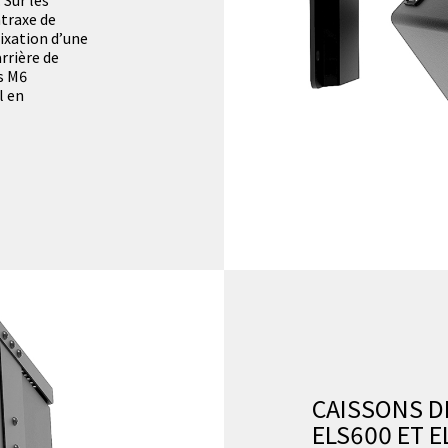
ntraxe de
ixation d’une
rrière de
s M6
l en
CAISSONS D
ELS600 ET E