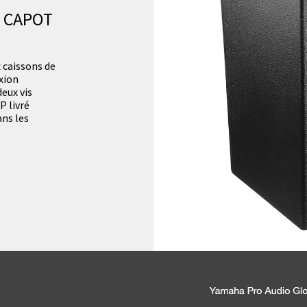
 CAPOT
x caissons de
xion
eux vis
P livré
ans les