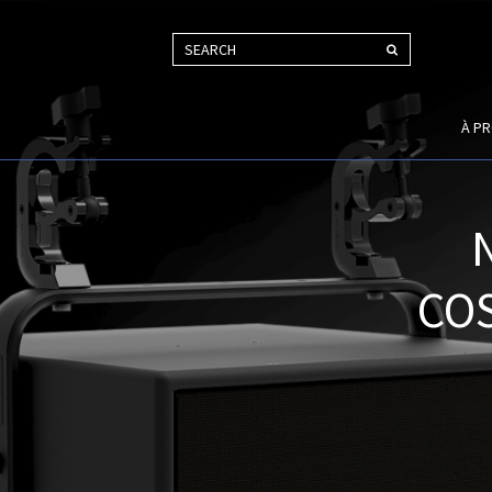
SEARCH
À P
COS