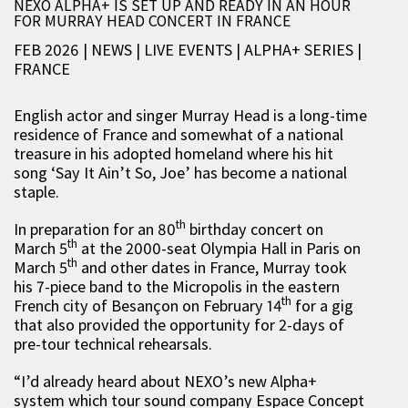
NEXO ALPHA+ IS SET UP AND READY IN AN HOUR
FOR MURRAY HEAD CONCERT IN FRANCE
FEB 2026 | NEWS
|
LIVE EVENTS
|
ALPHA+ SERIES
|
FRANCE
English actor and singer Murray Head is a long-time
residence of France and somewhat of a national
treasure in his adopted homeland where his hit
song ‘Say It Ain’t So, Joe’ has become a national
staple.
th
In preparation for an 80
birthday concert on
th
March 5
at the 2000-seat Olympia Hall in Paris on
th
March 5
and other dates in France, Murray took
his 7-piece band to the Micropolis in the eastern
th
French city of Besançon on February 14
for a gig
that also provided the opportunity for 2-days of
pre-tour technical rehearsals.
“I’d already heard about NEXO’s new Alpha+
system which tour sound company Espace Concept