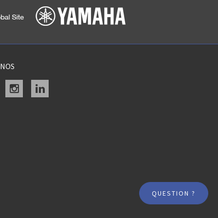
ENOS
acebook
instagram
linkedin
QUESTION ?