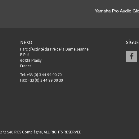
NEXO
SÍGU
Parc d’Activité du Pré de la Dame Jeanne
F
B.P. 5
60128 Plailly
France
Tel: +33 (0) 3 44 99 00 70
Fax: +33 (0) 3 44 99 00 30
17 272 540 RCS Compiègne, ALL RIGHTS RESERVED.