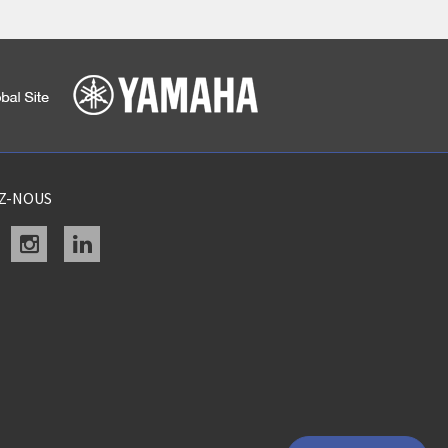
EZ-NOUS
acebook
instagram
linkedin