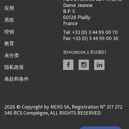
Dame Jeanne
应用
B.P. 5
60128 Plailly
系统
France
经销
Tel: +33 (0) 3 44 99 00 70
Fax: +33 (0) 3 44 99 00 30
教育
在FACEBOOK上关注我们
未分类
Facebook
instagram
linkedin
隐私政策
条款和条件
2026 © Copyright by NEXO SA, Registration Nº 317 272
540 RCS Compiègne, ALL RIGHTS RESERVED.