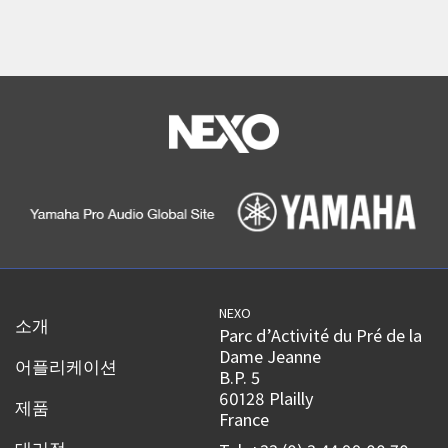
NEXO
소개
Parc d’Activité du Pré de la
Dame Jeanne
어플리케이션
B.P. 5
60128 Plailly
제품
France