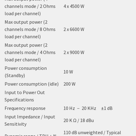
channels mode / 2 Ohms
4 x 4500 W
load per channel)
Max output power (2
channels mode / 8 Ohms
2 x 6600 W
load per channel)
Max output power (2
channels mode / 4 Ohms
2 x 9000 W
load per channel)
Power consumption
10 W
(Standby)
Power consumption (idle)
200 W
Input to Power Out
Specifications
Frequency response
10 Hz － 20 KHz ±1 dB
Input Impedance / Input
20 K Ω / 18 dBu
Sensitivity
110 dB unweighted / Typical