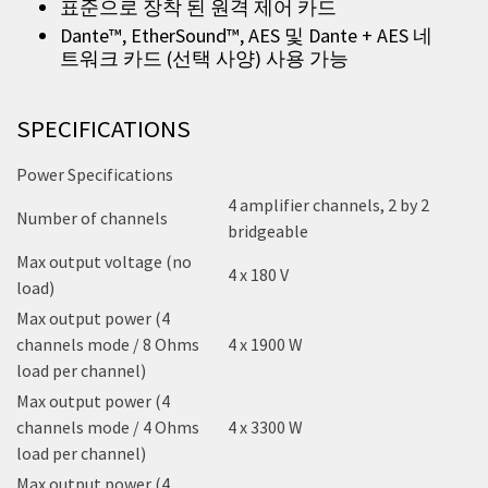
표준으로 장착 된 원격 제어 카드
Dante™, EtherSound™, AES 및 Dante + AES 네
트워크 카드 (선택 사양) 사용 가능
SPECIFICATIONS
Power Specifications
4 amplifier channels, 2 by 2
Number of channels
bridgeable
Max output voltage (no
4 x 180 V
load)
Max output power (4
channels mode / 8 Ohms
4 x 1900 W
load per channel)
Max output power (4
channels mode / 4 Ohms
4 x 3300 W
load per channel)
Max output power (4