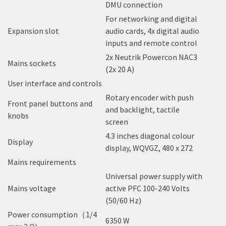
DMU connection
For networking and digital
Expansion slot
audio cards, 4x digital audio
inputs and remote control
2x Neutrik Powercon NAC3
Mains sockets
(2x 20 A)
User interface and controls
Rotary encoder with push
Front panel buttons and
and backlight, tactile
knobs
screen
4.3 inches diagonal colour
Display
display, WQVGZ, 480 x 272
Mains requirements
Universal power supply with
Mains voltage
active PFC 100-240 Volts
(50/60 Hz)
Power consumption（1/4
6350 W