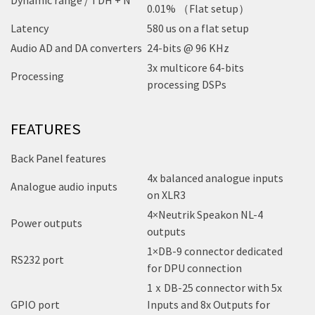
Dynamic range / TDH + N
0.01% （Flat setup）
Latency
580 us on a flat setup
Audio AD and DA converters
24-bits @ 96 KHz
3x multicore 64-bits
Processing
processing DSPs
FEATURES
Back Panel features
4x balanced analogue inputs
Analogue audio inputs
on XLR3
4×Neutrik Speakon NL-4
Power outputs
outputs
1×DB-9 connector dedicated
RS232 port
for DPU connection
1ｘDB-25 connector with 5x
GPIO port
Inputs and 8x Outputs for