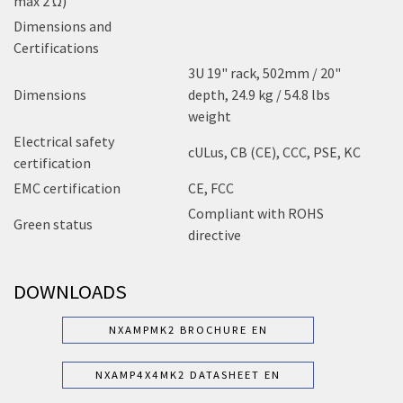
max 2 Ω)
Dimensions and
Certifications
3U 19" rack, 502mm / 20"
Dimensions
depth, 24.9 kg / 54.8 lbs
weight
Electrical safety
cULus, CB (CE), CCC, PSE, KC
certification
EMC certification
CE, FCC
Compliant with ROHS
Green status
directive
DOWNLOADS
NXAMPMK2 BROCHURE EN
NXAMP4X4MK2 DATASHEET EN