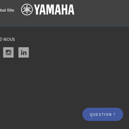
EZ-NOUS
acebook
instagram
linkedin
QUESTION ?