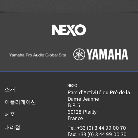
NEXO
소개
Parc d’Activité du Pré de la
Dame Jeanne
어플리케이션
B.P. 5
60128 Plailly
제품
France
대리점
Tel: +33 (0) 3 44 99 00 70
Fax: +33 (0) 3 44 99 00 30