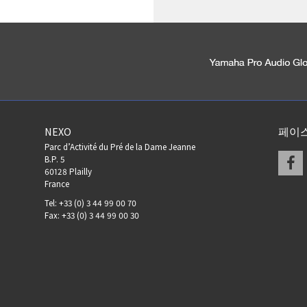
NEXO
페이
Parc d’Activité du Pré de la Dame Jeanne
F
B.P. 5
60128 Plailly
France
Tel: +33 (0) 3 44 99 00 70
Fax: +33 (0) 3 44 99 00 30