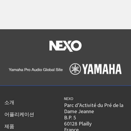
NEXO
소개
Parc d’Activité du Pré de la
Dame Jeanne
어플리케이션
B.P. 5
60128 Plailly
제품
France