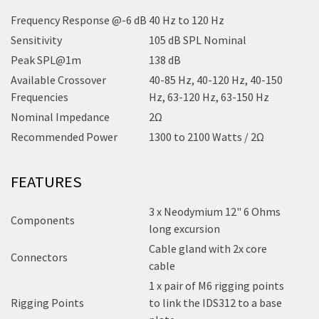
Frequency Response @-6 dB
40 Hz to 120 Hz
Sensitivity
105 dB SPL Nominal
Peak SPL@1m
138 dB
Available Crossover
40-85 Hz, 40-120 Hz, 40-150
Frequencies
Hz, 63-120 Hz, 63-150 Hz
Nominal Impedance
2Ω
Recommended Power
1300 to 2100 Watts / 2Ω
FEATURES
3 x Neodymium 12" 6 Ohms
Components
long excursion
Cable gland with 2x core
Connectors
cable
1 x pair of M6 rigging points
Rigging Points
to link the IDS312 to a base