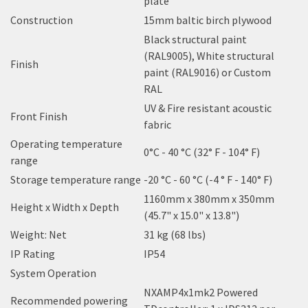
plate
Construction
15mm baltic birch plywood
Black structural paint
(RAL9005), White structural
Finish
paint (RAL9016) or Custom
RAL
UV & Fire resistant acoustic
Front Finish
fabric
Operating temperature
0°C - 40 °C (32° F - 104° F)
range
Storage temperature range
-20 °C - 60 °C (-4 ° F - 140° F)
1160mm x 380mm x 350mm
Height x Width x Depth
(45.7" x 15.0" x 13.8")
Weight: Net
31 kg (68 lbs)
IP Rating
IP54
System Operation
NXAMP4x1mk2 Powered
Recommended powering