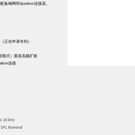
配备钢网和Speakon连接器。
驱动器（正在申请专利）
5°（宽模式）垂直高频扩散
akon连接
to 20 kHz
 SPL Nominal