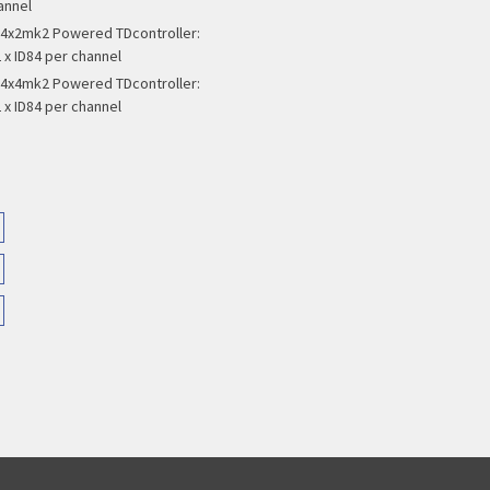
annel
x2mk2 Powered TDcontroller:
 x ID84 per channel
x4mk2 Powered TDcontroller:
 x ID84 per channel