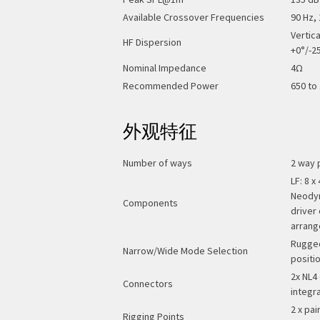
Available Crossover Frequencies
90 Hz,
Vertic
HF Dispersion
+0°/-2
Nominal Impedance
4Ω
Recommended Power
650 to
外观特征
Number of ways
2 way 
LF: 8 
Neodym
Components
driver
arran
Rugged
Narrow/Wide Mode Selection
positi
2x NL4
Connectors
integr
2 x pai
Rigging Points