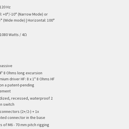
 120 Hz
al: +0°/-10° (Narrow Mode) or
5° (Wide mode) | Horizontal: 100°
 1080 Watts / 4Ω
passive
x 4" 8 Ohms long excursion
ium driver HF: 8 x 1" 8 Ohms HF
 on a patent-pending
gement
ized, recessed, waterproof 2
on switch
 connectors (2+/2-) + 1x
ated connector in the base
rs of M6 - 70 mm pitch rigging