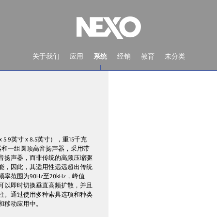
关于我们
应用
系统
经销
教育
未分类
 5.9英寸 x 8.5英寸），重15千克
器和一组圆顶高音扬声器，采用带
高音扬声器，而非传统的高频压缩驱
性能，因此，其适用性远远超出传统
范围为90Hz至20kHz，峰值
关可以即时切换垂直高频扩散，并且
音柱。通过使用多种索具选项和种类
装和移动应用中。