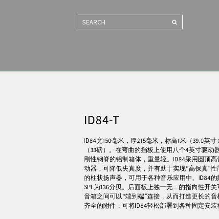
SEARCH
ID84-T
ID84宽150毫米，厚215毫米，标高1米（39.0英寸 x
（33磅）。在弯曲的挡板上使用八个4英寸驱动
刚性钢脊的铝制箱体，重量轻。ID84采用圆顶
动器，可降低失真度，并有助于实现“高保真”
的柱状扬声器，可用于各种音乐应用中。ID84的频率
SPL为136分贝。后面板上独一无二的指向性开
音箱之间可以“端到端”连接，从而打造更长的
齐全的附件，可将ID84轻松部署到各种固定安