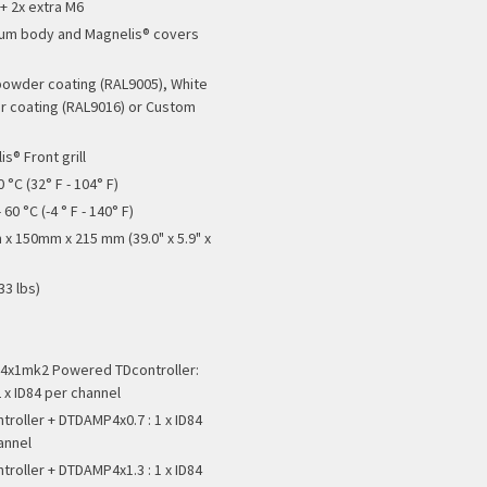
 + 2x extra M6
um body and Magnelis® covers
e
powder coating (RAL9005), White
 coating (RAL9016) or Custom
s® Front grill
0 °C (32° F - 104° F)
 60 °C (-4 ° F - 140° F)
x 150mm x 215 mm (39.0" x 5.9" x
33 lbs)
x1mk2 Powered TDcontroller:
 x ID84 per channel
troller + DTDAMP4x0.7 : 1 x ID84
annel
troller + DTDAMP4x1.3 : 1 x ID84