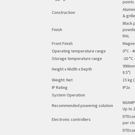
points
Alumin
Construction
& grill
Black 
Finish
powder
RAL
Front Finish
Magneli
Operating temperature range
0°C - 4
Storage temperature range
-20 °C -
990mm 
Height x Width x Depth
8.5")
Weight: Net
15 kg (
IP Rating
IP2x
System Operation
NXAMP4
Recommended powering solution
Up to 2
DTDcon
Electronic controllers
per ch
DTDcon