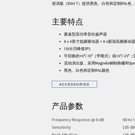
巡演版（ID84 T）提供黑色、白色和定制RAL色，
主要特点
紧凑型高功率音柱扬声器
8 x 4英寸低频驱动器 + 8 x圆顶高频
135分贝峰值SPL
可切换的+0°/-10°（窄模式）或+0°/-2
流动演出版，采用Magnelis钢制格栅和Spe
黑色、白色和定制RAL颜色
产品参数
Frequency Response @-6 dB
90 Hz 
Sensitivity
105 dB
Peak SPL@1m
135 dB