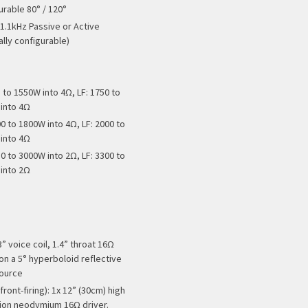
urable 80° / 120°
 1.1kHz Passive or Active
ally configurable)
 to 1550W into 4Ω, LF: 1750 to
into 4Ω
00 to 1800W into 4Ω, LF: 2000 to
into 4Ω
50 to 3000W into 2Ω, LF: 3300 to
into 2Ω
3” voice coil, 1.4” throat 16Ω
 on a 5° hyperboloid reflective
ource
front-firing): 1x 12” (30cm) high
ion neodymium 16Ω driver.