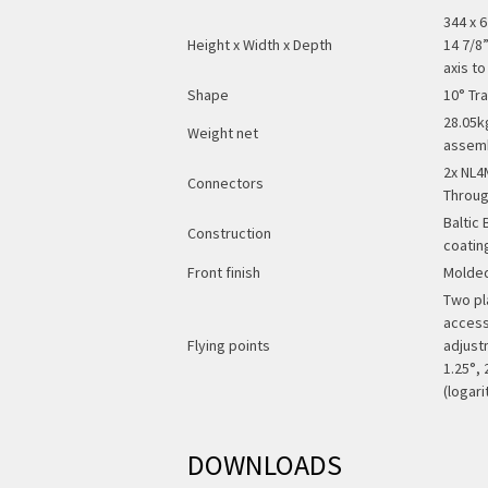
344 x 6
Height x Width x Depth
14 7/8
axis to
Shape
10° Tr
28.05kg
Weight net
assem
2x NL4
Connectors
Throug
Baltic 
Construction
coatin
Front finish
Molded
Two pl
access
Flying points
adjustm
1.25°, 
(logar
DOWNLOADS