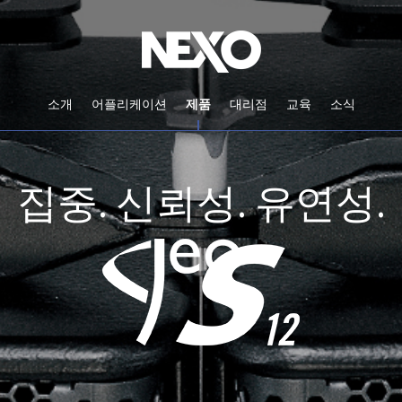
소개
어플리케이션
제품
대리점
교육
소식
집중. 신뢰성. 유연성.