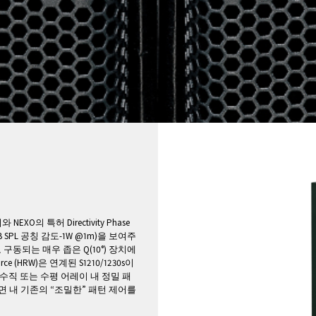
XO의 특허 Directivity Phase
dB SPL 공칭 감도-1W @1m)을 보여주
동되는 매우 좁은 Q(10°) 장치에
ource (HRW)은 연계된 S1210/1230s이
직 또는 수평 어레이 내 정밀 패
면 내 기존의 “조밀한” 패턴 제어를