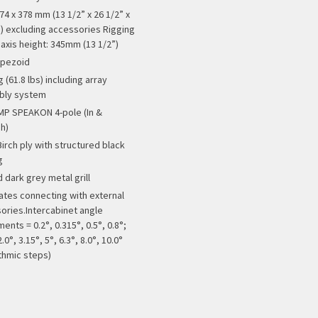
74 x 378 mm (13 1/2” x 26 1/2” x
”) excluding accessories Rigging
 axis height: 345mm (13 1/2”)
apezoid
 (61.8 lbs) including array
bly system
MP SPEAKON 4-pole (In &
h)
Birch ply with structured black
g
 dark grey metal grill
ates connecting with external
ories.Intercabinet angle
ents = 0.2°, 0.315°, 0.5°, 0.8°;
2.0°, 3.15°, 5°, 6.3°, 8.0°, 10.0°
ithmic steps)