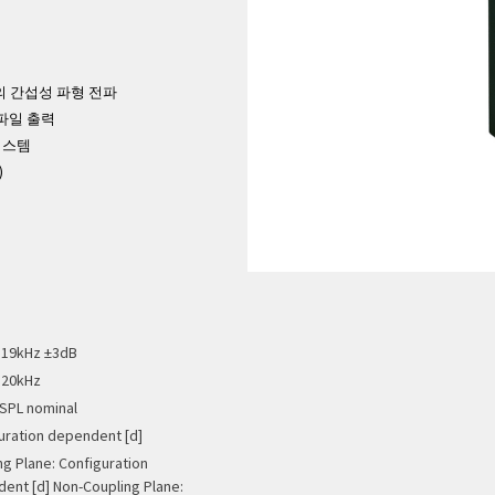
rce의 간섭성 파형 전파
로파일 출력
 시스템
)
 19kHz ±3dB
 20kHz
SPL nominal
uration dependent [d]
ng Plane: Configuration
ent [d] Non-Coupling Plane: