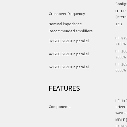
Config
LF- HF:
Crossover frequency
(intern
Nominal impedance
16Ω
Recommended amplifiers
HF: 875
3x GEO S1210 in parallel
3100W 
HF: 10
4x GEO S1210 in parallel
3600W 
HF: 16
6x GEO S1210 in parallel
6000W 
FEATURES
HF: 1x 
Components
driver
waves
MF/LF (
excurs