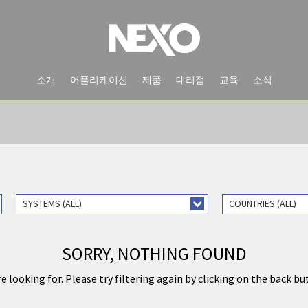
소개
어플리케이션
제품
대리점
교육
소식
SYSTEMS (ALL)
COUNTRIES (ALL)
SORRY, NOTHING FOUND
CASE STUDIES
e looking for. Please try filtering again by clicking on the back bu