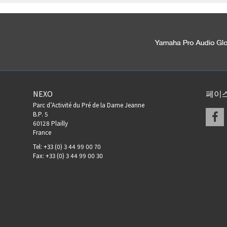
NEXO
페이
Parc d’Activité du Pré de la Dame Jeanne
F
B.P. 5
60128 Plailly
France
Tel: +33 (0) 3 44 99 00 70
Fax: +33 (0) 3 44 99 00 30