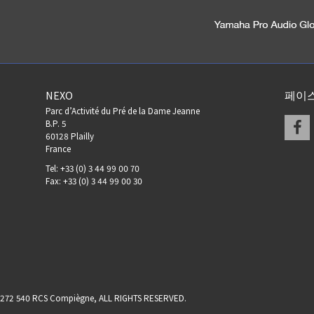
NEXO
페이
Parc d’Activité du Pré de la Dame Jeanne
F
B.P. 5
60128 Plailly
France
Tel: +33 (0) 3 44 99 00 70
Fax: +33 (0) 3 44 99 00 30
17 272 540 RCS Compiègne, ALL RIGHTS RESERVED.