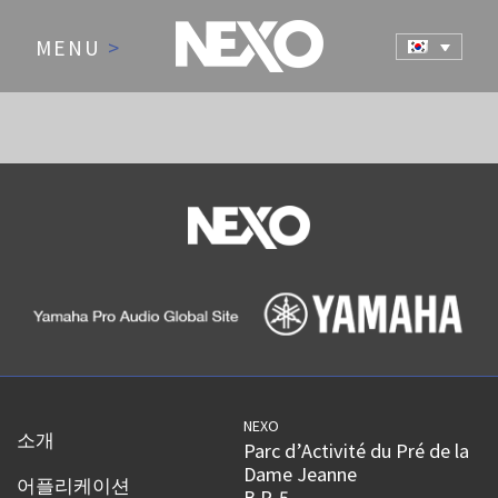
MENU
>
NEXO
소개
Parc d’Activité du Pré de la
Dame Jeanne
어플리케이션
B.P. 5