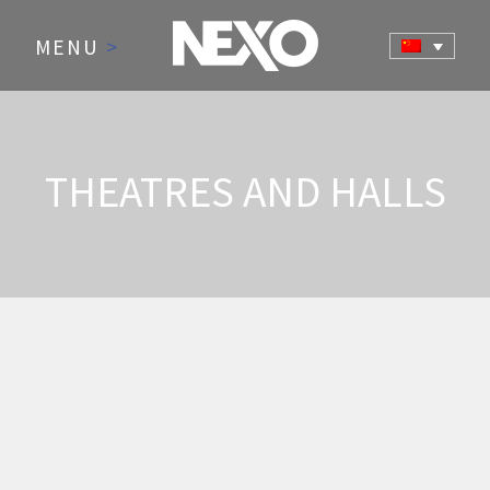
MENU
>
THEATRES AND HALLS