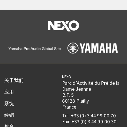
NEXO
关于我们
Parc d’Activité du Pré de la
Dame Jeanne
应用
B.P. 5
60128 Plailly
系统
France
经销
Tel: +33 (0) 3 44 99 00 70
Fax: +33 (0) 3 44 99 00 30
教育