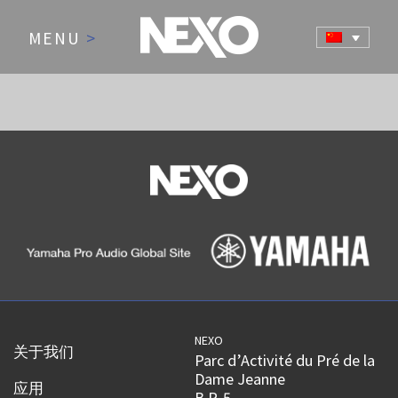
MENU
>
NEXO
关于我们
Parc d’Activité du Pré de la
Dame Jeanne
应用
B.P. 5