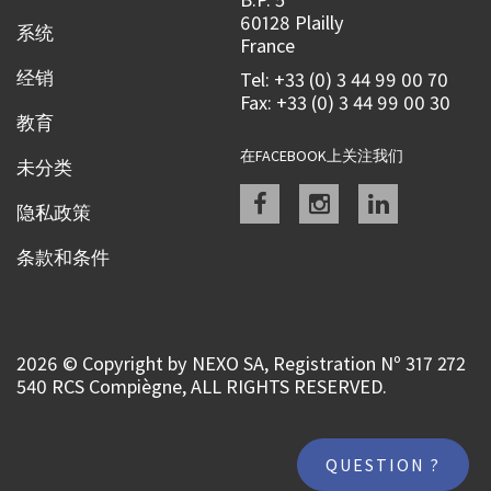
60128 Plailly
系统
France
经销
Tel: +33 (0) 3 44 99 00 70
Fax: +33 (0) 3 44 99 00 30
教育
在FACEBOOK上关注我们
未分类
Facebook
instagram
linkedin
隐私政策
条款和条件
2026 © Copyright by NEXO SA, Registration Nº 317 272
540 RCS Compiègne, ALL RIGHTS RESERVED.
QUESTION ?