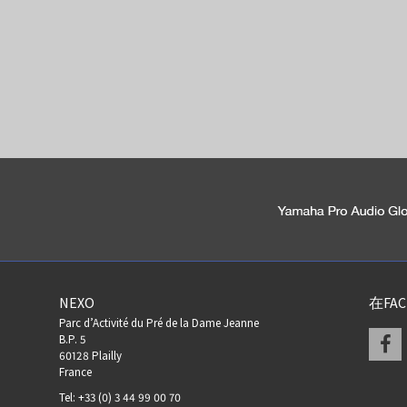
NEXO
在FA
Parc d’Activité du Pré de la Dame Jeanne
F
B.P. 5
60128 Plailly
France
Tel: +33 (0) 3 44 99 00 70