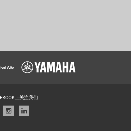
CEBOOK上关注我们
acebook
instagram
linkedin