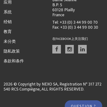
应用
B.P. 5
60128 Plailly
系统
France
经销
Tel: +33 (0) 3 44 99 00 70
Fax: +33 (0) 3 44 99 00 30
教育
在FACEBOOK上关注我们
未分类
Facebook
instagram
linkedin
隐私政策
条款和条件
2026 © Copyright by NEXO SA, Registration Nº 317 272
540 RCS Compiègne, ALL RIGHTS RESERVED.
QUESTION ?